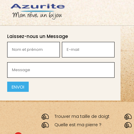
Laissez-nous un Message
Nom
E-
et
mail
prénom
(Nécessaire)
Message
(Nécessaire)
(Nécessaire)
CAPTCHA
Trouver ma taille de doigt
Quelle est ma pierre ?