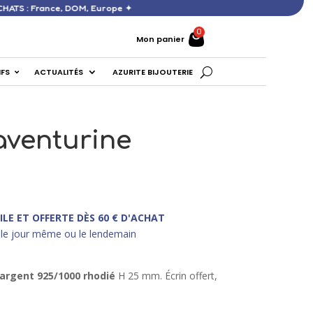
 DÈS 60 € D’ACHATS : France, DOM, Europe ✦
Mon panier
IFS
ACTUALITÉS
AZURITE BIJOUTERIE
aventurine
ILE ET OFFERTE DÈS 60 € D'ACHAT
le jour même ou le lendemain
 argent 925/1000 rhodié
H 25 mm. Écrin offert,