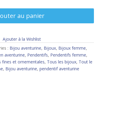
jouter au panier
Ajouter à la Wishlist
ies :
Bijou aventurine
,
Bijoux
,
Bijoux femme
,
en aventurine
,
Pendentifs
,
Pendentifs femme
,
s fines et ornementales
,
Tous les bijoux
,
Tout le
ne
,
Bijou aventurine
,
pendentif aventurine