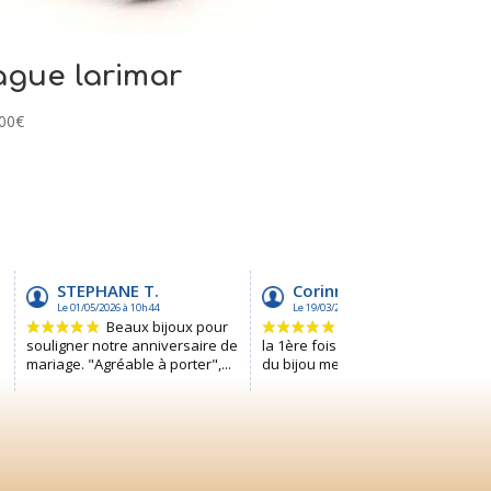
gue larimar
00
€