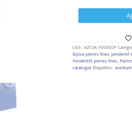
quantité
A
de
Pendentif
aventurine
UGS :
AZCSA-PE030OP
Catégor
Bijoux pierres fines
,
pendentif 
Pendentifs pierres fines
,
Pierre
catalogue
Étiquettes :
aventuri