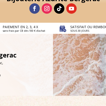
PAIEMENT EN 2, 3, 4 X
SATISFAIT OU REMBO
sans frais par CB dès 100 € d’achat
SOUS 30 JOURS
rgerac
c,
e