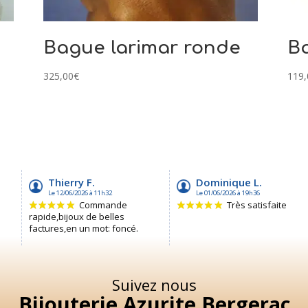
Bague larimar ronde
Ba
325,00
€
119,
Suivez nous
Bijouterie Azurite Bergerac