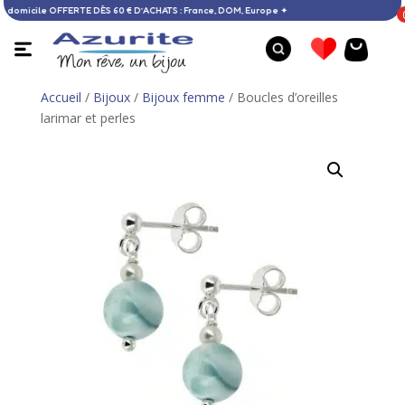
raison à domicile OFFERTE DÈS 60 € D’ACHATS : France, DOM, Europe ✦
Accueil
/
Bijoux
/
Bijoux femme
/ Boucles d’oreilles
larimar et perles
Collier ambre