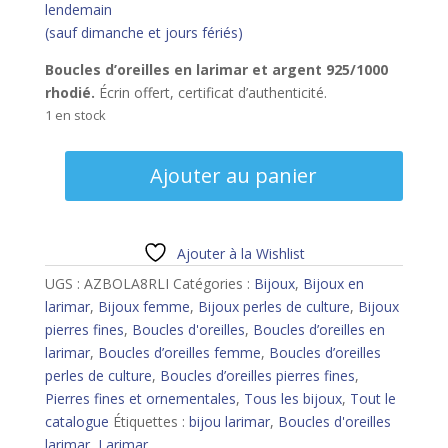
lendemain
(sauf dimanche et jours fériés)
Boucles d’oreilles en larimar et argent 925/1000
rhodié.
Écrin offert, certificat d’authenticité.
1 en stock
quantité
Ajouter au panier
de
Boucles
d'oreilles
larimar
Ajouter à la Wishlist
et
UGS :
AZBOLA8RLI
Catégories :
Bijoux
,
Bijoux en
perles
larimar
,
Bijoux femme
,
Bijoux perles de culture
,
Bijoux
pierres fines
,
Boucles d'oreilles
,
Boucles d’oreilles en
larimar
,
Boucles d’oreilles femme
,
Boucles d’oreilles
perles de culture
,
Boucles d’oreilles pierres fines
,
Pierres fines et ornementales
,
Tous les bijoux
,
Tout le
catalogue
Étiquettes :
bijou larimar
,
Boucles d'oreilles
larimar
,
Larimar