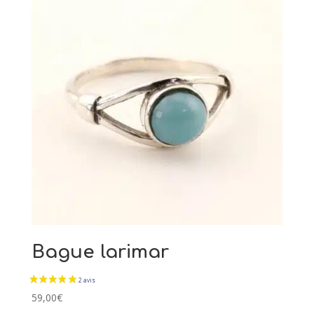
39,00€.
19,50€.
Bague larimar
59,00
€