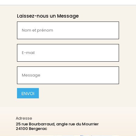
Laissez-nous un Message
Nom
et
prénom
(Nécessaire)
E-
mail
(Nécessaire)
Message
(Nécessaire)
CAPTCHA
Adresse
25 rue Bourbarraud, angle rue du Mourrier
24100 Bergerac