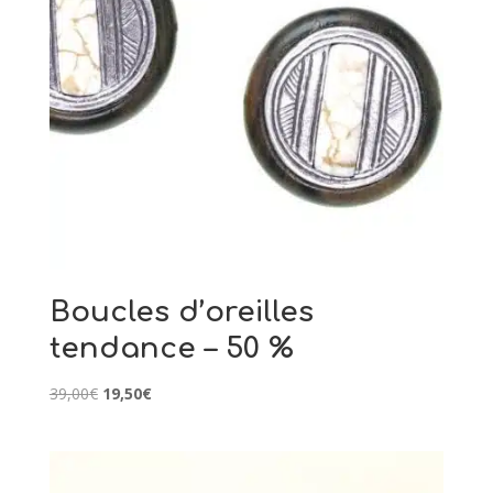
Boucles d’oreilles
tendance – 50 %
Le
Le
39,00
€
19,50
€
prix
prix
initial
actuel
était :
est :