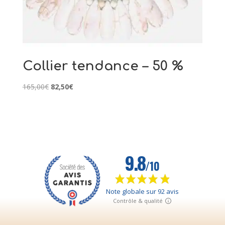
Collier tendance – 50 %
Le
Le
165,00
€
82,50
€
prix
prix
initial
actuel
était :
est :
165,00€.
82,50€.