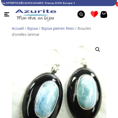
on à domicile OFFERTE DÈS 60 € D’ACHATS : France, DOM, Europe ✦
Accueil
/
Bijoux
/
Bijoux pierres fines
/ Boucles
d’oreilles larimar
Boucles d’oreilles ambre de