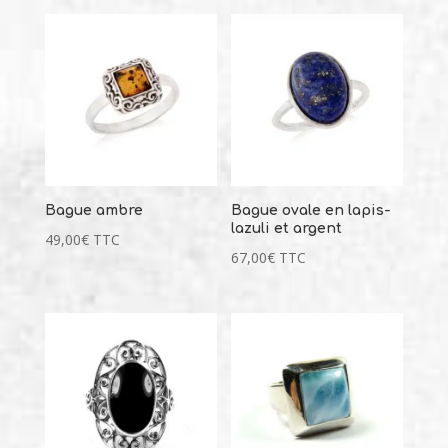
289,00
€
+
AJOUTER
it
eurs
ions.
ns
ent
Bague ambre
Bague ovale en lapis-
ies
lazuli et argent
49,00
€
TTC
67,00
€
TTC
it