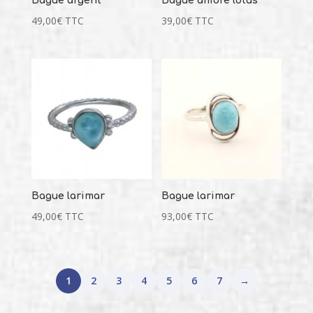
Bague argent
Bague ambre lotus
49,00
€
TTC
39,00
€
TTC
Bague larimar
Bague larimar
49,00
€
TTC
93,00
€
TTC
1
2
3
4
5
6
7
→