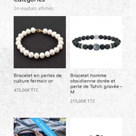
31,00
€
+
AJOUTER
24 résultats affichés
Bracelet en perles de
Bracelet homme
culture fermoir or
obsidienne dorée et
perle de Tahiti gravée –
473,00
€
TTC
M
215,00
€
TTC