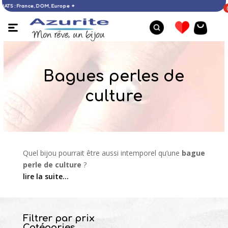
€ D’ACHATS : France, DOM, Europe ✦
Bagues perles de
culture
Quel bijou pourrait être aussi intemporel qu’une
bague
perle de culture
?
lire la suite…
Filtrer par prix
Bague opale - 52
Catégories