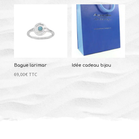
239,00
€
+
AJOUTER
Bague larimar
Idée cadeau bijou
69,00
€
TTC