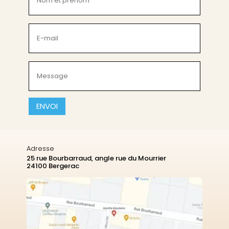
et
prénom
(Nécessaire)
E-
mail
(Nécessaire)
Message
(Nécessaire)
CAPTCHA
Adresse
25 rue Bourbarraud, angle rue du Mourrier
24100 Bergerac