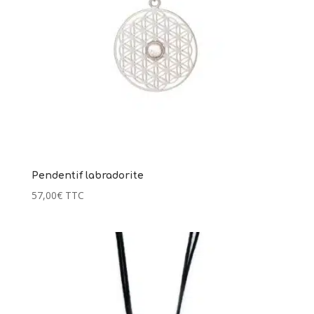
97,00
€
+
AJ
+
AJOUTER
Pendentif labradorite
57,00
€
TTC