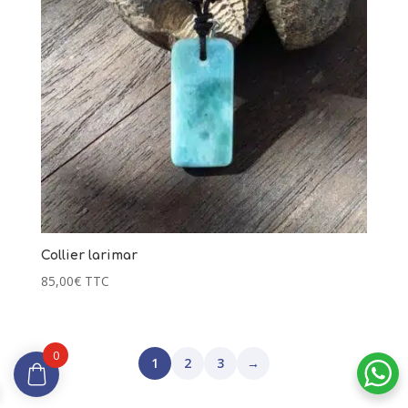
1 avis
Collier larimar
85,00
€
TTC
0
1
2
3
→