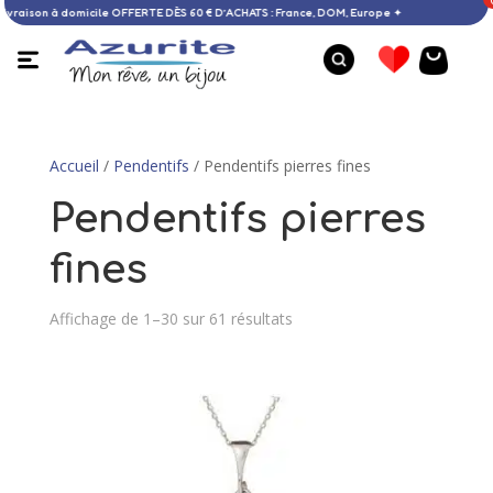
✦ Livraison à domicile OFFERTE DÈS 60 € D’ACHATS : France, DOM, Europe
Accueil
/
Pendentifs
/ Pendentifs pierres fines
Pendentifs pierres
fines
Affichage de 1–30 sur 61 résultats
eil de Sainte
Bague tanzanite et o