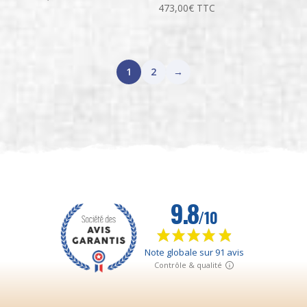
473,00
€
TTC
1
2
→