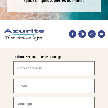
Bijoux uniques & pierres du monde
Laissez-nous un Message
Nom
et
prénom
(Nécessaire)
E-
mail
(Nécessaire)
Message
(Nécessaire)