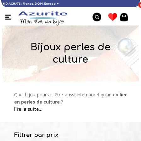
OFFERTE DÈS 60 € D’ACHATS : France, DOM, Europe ✦
Bijoux perles de
culture
Quel bijou pourrait être aussi intemporel qu’un
collier
en perles de culture
?
lire la suite…
Filtrer par prix
Bracelet ambre de la