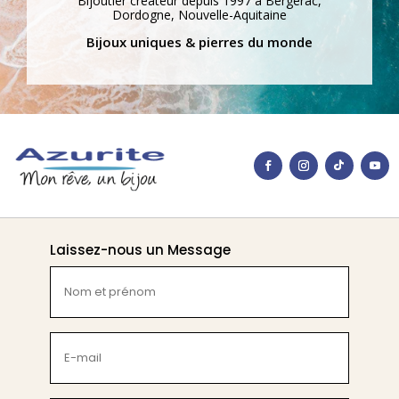
Bijoutier créateur depuis 1997 à Bergerac,
Dordogne, Nouvelle-Aquitaine
Bijoux uniques & pierres du monde
Laissez-nous un Message
Nom
et
prénom
(Nécessaire)
E-
mail
(Nécessaire)