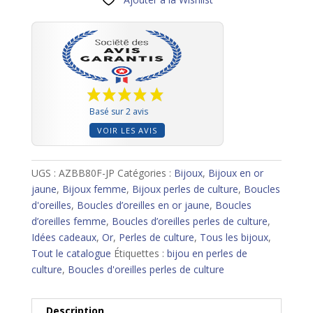
de
culture
Basé sur 2 avis
VOIR LES AVIS
UGS :
AZBB80F-JP
Catégories :
Bijoux
,
Bijoux en or
jaune
,
Bijoux femme
,
Bijoux perles de culture
,
Boucles
d'oreilles
,
Boucles d’oreilles en or jaune
,
Boucles
d’oreilles femme
,
Boucles d’oreilles perles de culture
,
Idées cadeaux
,
Or
,
Perles de culture
,
Tous les bijoux
,
Tout le catalogue
Étiquettes :
bijou en perles de
culture
,
Boucles d'oreilles perles de culture
Description