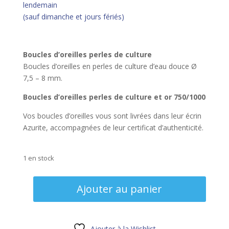
lendemain
(sauf dimanche et jours fériés)
Boucles d’oreilles perles de culture
Boucles d’oreilles en perles de culture d’eau douce Ø
7,5 – 8 mm.
Boucles d’oreilles perles de culture et or 750/1000
Vos boucles d’oreilles vous sont livrées dans leur écrin
Azurite, accompagnées de leur certificat d’authenticité.
1 en stock
quantité
Ajouter au panier
de
Boucles
d'oreilles
perles
Ajouter à la Wishlist