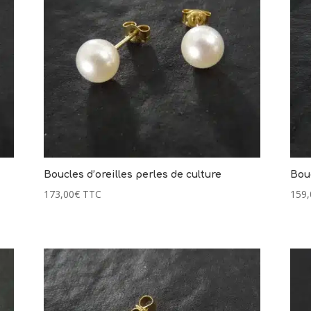
Boucles d’oreilles perles de culture
Bouc
173,00
€
TTC
159,