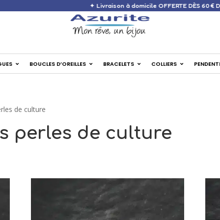
✦ Livraison à domicile OFF
GUES
BOUCLES D’OREILLES
BRACELETS
COLLIERS
PENDENT
erles de culture
s perles de culture