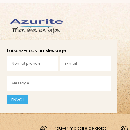
Laissez-nous un Message
Nom
E-
et
mail
prénom
(Nécessaire)
Message
(Nécessaire)
(Nécessaire)
CAPTCHA
Trouver ma taille de doigt