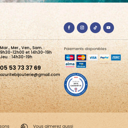
Mar., Mer., Ven., Sam. :
Paiements disponibles :
9h30-12h00 et 14h30-19h
Jeu. : 14h30-19h
05 53 73 37 69
azuritebijouterie@gmail.com
aisons
Vous aimerez aussi