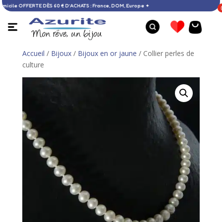
ison à domicile OFFERTE DÈS 60 € D’ACHATS : France, DOM, Europe ✦
Accueil
/
Bijoux
/
Bijoux en or jaune
/ Collier perles de
culture
Bague argent - 53