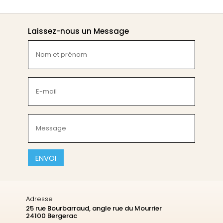
Laissez-nous un Message
Nom
et
prénom
(Nécessaire)
E-
mail
(Nécessaire)
Message
(Nécessaire)
CAPTCHA
Adresse
25 rue Bourbarraud, angle rue du Mourrier
24100 Bergerac