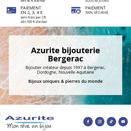
dès 60 € d’achat
SOUS 30 JOURS
PAIEMENT
PAIEMENT
EN 2, 3, 4 X
100% SÉCURISÉ
sans frais par CB
dès 100 € d’achat
Azurite bijouterie
Bergerac
Bijoutier créateur depuis 1997 à Bergerac,
Dordogne, Nouvelle-Aquitaine
Bijoux uniques & pierres du monde