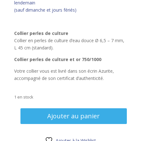
lendemain
(sauf dimanche et jours fériés)
Collier perles de culture
Collier en perles de culture d’eau douce Ø 6,5 – 7 mm,
L 45 cm (standard).
Collier perles de culture et or 750/1000
Votre collier vous est livré dans son écrin Azurite,
accompagné de son certificat d’authenticité.
1 en stock
quantité
Ajouter au panier
de
Collier
perles
de
Ajouter à la Wishlist