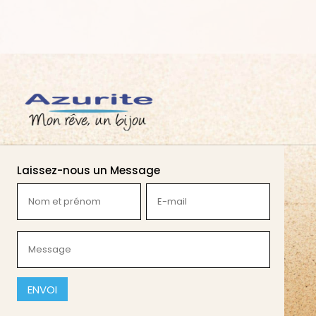
Laissez-nous un Message
Nom
E-
et
mail
prénom
(Nécessaire)
Message
(Nécessaire)
(Nécessaire)
CAPTCHA