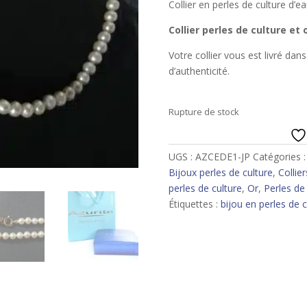
Collier en perles de culture d’
Collier perles de culture et 
Votre collier vous est livré da
d’authenticité.
Rupture de stock
UGS :
AZCEDE1-JP
Catégories 
Bijoux perles de culture
,
Collier
perles de culture
,
Or
,
Perles de
Étiquettes :
bijou en perles de c