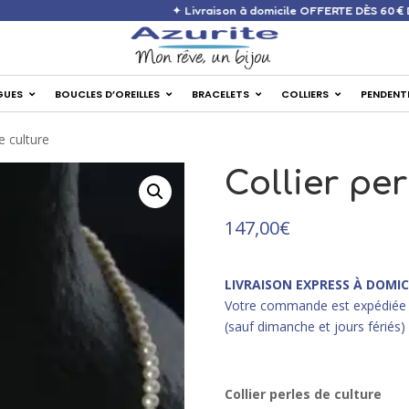
✦ Livraison à domicile OFF
GUES
BOUCLES D’OREILLES
BRACELETS
COLLIERS
PENDENT
e culture
Collier per
147,00
€
LIVRAISON EXPRESS À DOMIC
Votre commande est expédiée 
(sauf dimanche et jours fériés)
Collier perles de culture