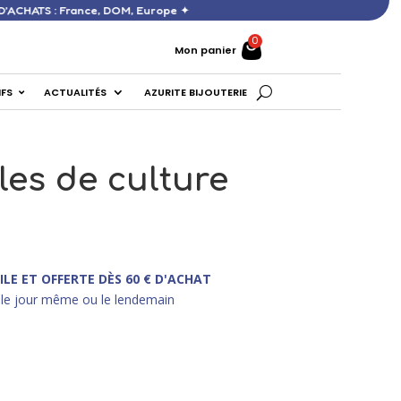
ERTE DÈS 60 € D’ACHATS : France, DOM, Europe ✦
Mon panier
IFS
ACTUALITÉS
AZURITE BIJOUTERIE
les de culture
ILE ET OFFERTE DÈS 60 € D'ACHAT
le jour même ou le lendemain