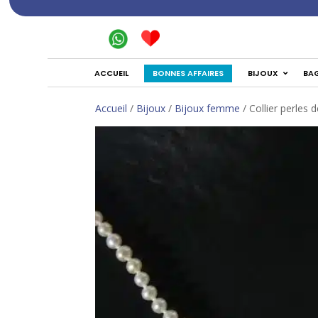
BONNES AFFAIRES
ACCUEIL
BIJOUX
BA
Accueil
/
Bijoux
/
Bijoux femme
/ Collier perles d