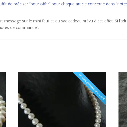
l suffit de préciser “pour offrir” pour chaque article concerné dans 
message sur le mini feuillet du sac cadeau prévu à cet effet. Si l’adre
“notes de commande”.