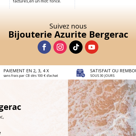
Suivez nous
Bijouterie Azurite Bergerac
PAIEMENT EN 2, 3, 4 X
SATISFAIT OU REMBO
sans frais par CB dès 100 € d’achat
SOUS 30 JOURS
rgerac
c,
e