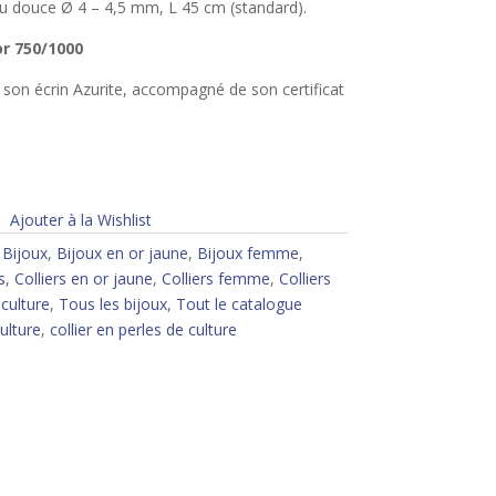
eau douce Ø 4 – 4,5 mm, L 45 cm (standard).
or 750/1000
ns son écrin Azurite, accompagné de son certificat
Ajouter à la Wishlist
:
Bijoux
,
Bijoux en or jaune
,
Bijoux femme
,
s
,
Colliers en or jaune
,
Colliers femme
,
Colliers
 culture
,
Tous les bijoux
,
Tout le catalogue
ulture
,
collier en perles de culture