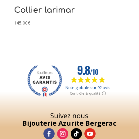
Collier larimar
145,00
€
Suivez nous
Bijouterie Azurite Bergerac