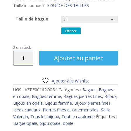
Taille inconnue ?
> GUIDE DES TAILLES
Taille de bague
Effacer
2 en stock
quantité
Ajouter au panier
de
Bague
opale
Ajouter à la Wishlist
UGS :
AZPE0016ROP54
Catégories :
Bagues
,
Bagues
en opale
,
Bagues femme
,
Bagues pierres fines
,
Bijoux
,
Bijoux en opale
,
Bijoux femme
,
Bijoux pierres fines
,
Idées cadeaux
,
Pierres fines et ornementales
,
Saint
Valentin
,
Tous les bijoux
,
Tout le catalogue
Étiquettes :
Bague opale
,
bijou opale
,
opale