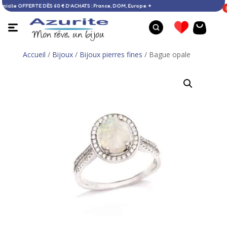
son à domicile OFFERTE DÈS 60 € D’ACHATS : France, DOM, Europe ✦
Accueil
/
Bijoux
/
Bijoux pierres fines
/ Bague opale
Bague larimar - 57