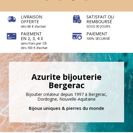
LIVRAISON
SATISFAIT OU
OFFERTE
REMBOURSÉ
dès 60 € d’achat
SOUS 30 JOURS
PAIEMENT
PAIEMENT
EN 2, 3, 4 X
100% SÉCURISÉ
sans frais par CB
dès 100 € d’achat
Azurite bijouterie
Bergerac
Bijoutier créateur depuis 1997 à Bergerac,
Dordogne, Nouvelle-Aquitaine
Bijoux uniques & pierres du monde