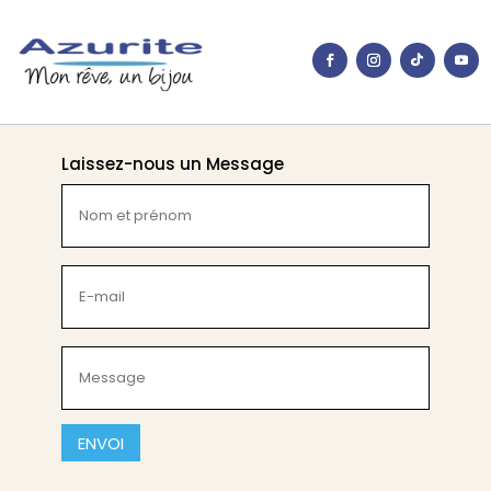
2 avis
Laissez-nous un Message
Nom
et
prénom
(Nécessaire)
E-
mail
(Nécessaire)
Message
(Nécessaire)
CAPTCHA