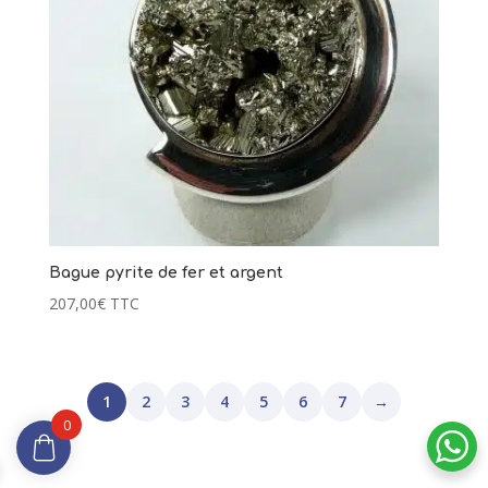
1 avis
Bague pyrite de fer et argent
207,00
€
TTC
1
2
3
4
5
6
7
→
0