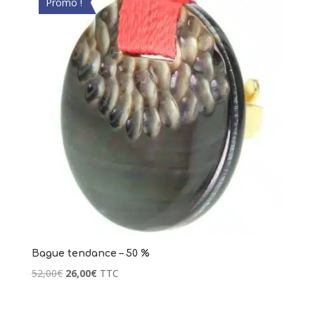
Promo !
Bague tendance – 50 %
Le
Le
52,00
€
26,00
€
TTC
prix
prix
initial
actuel