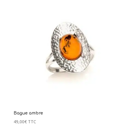
était :
est :
52,00€.
26,00€.
Bague ambre
49,00
€
TTC