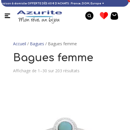
✦ Livraison à domicile OFFERTE DÈS 60 € D’ACHATS : France, DOM, Europe
Accueil
/
Bagues
/ Bagues femme
Bagues femme
Affichage de 1–30 sur 203 résultats
Bague ambre - 57