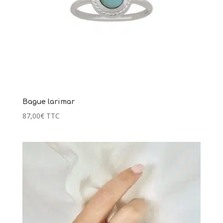
67,00
€
+
AJOUTER
Bague larimar
87,00
€
TTC