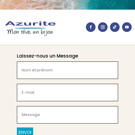
Laissez-nous un Message
Nom
et
prénom
(Nécessaire)
E-
mail
(Nécessaire)
Message
(Nécessaire)
CAPTCHA