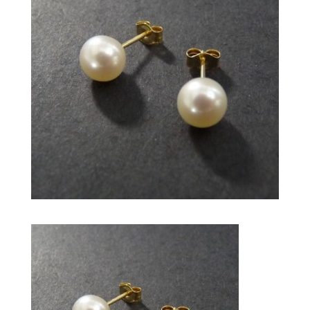
79,00
€
+
AJOUTER