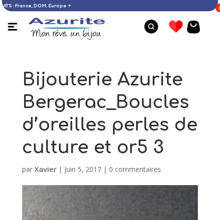
 D’ACHATS : France, DOM, Europe ✦
Bijouterie Azurite
Bergerac_Boucles
d’oreilles perles de
culture et or5 3
Xavier
par
|
Juin 5, 2017
|
0 commentaires
Bague larimar - 53