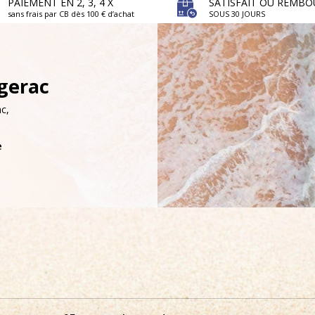
PAIEMENT EN 2, 3, 4 X
SATISFAIT OU REMBO
sans frais par CB dès 100 € d’achat
SOUS 30 JOURS
rgerac
c,
e