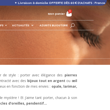
ison à domicile OFFERTE DÈS 60 € D’ACHATS : France, DOM, Europe ✦
Mon panier
IFS
ACTUALITÉS
AZURITE BIJOUTERIE
ger de style : porter avec élégance des
pierres
ontracté avec des
bijoux tout en argent
ou
œil
veux en fonction de mes envies :
opale, larimar,
de mystère ! Et j’aime tant porter, chacun à son
ucles d’oreilles, pendentif…