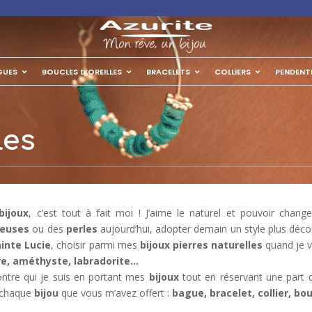
✦ Livra
GUES
BOUCLES D’OREILLES
BRACELETS
COLLIERS
PENDENT
les
bijoux
, c’est tout à fait moi ! J’aime le naturel et pouvoir chan
ieuses
ou des
perles
aujourd’hui, adopter demain un style plus déc
inte Lucie
, choisir parmi mes
bijoux pierres naturelles
quand je 
e, améthyste, labradorite…
ntre qui je suis en portant mes
bijoux
tout en réservant une part 
 chaque
bijou
que vous m’avez offert :
bague, bracelet, collier, bo