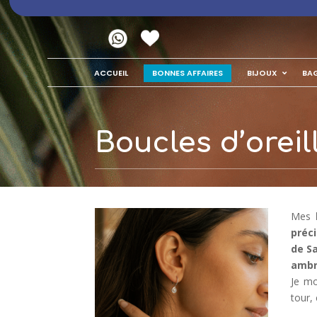
BONNES AFFAIRES
ACCUEIL
BIJOUX
BA
Boucles d’oreil
Mes
préc
de Sa
ambr
Je mo
tour,