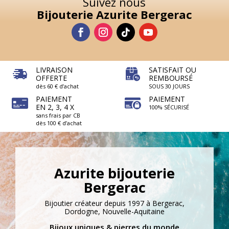
Suivez nous
Bijouterie Azurite Bergerac
LIVRAISON
SATISFAIT OU
OFFERTE
REMBOURSÉ
dès 60 € d’achat
SOUS 30 JOURS
PAIEMENT
PAIEMENT
EN 2, 3, 4 X
100% SÉCURISÉ
sans frais par CB
dès 100 € d’achat
Azurite bijouterie
Bergerac
Bijoutier créateur depuis 1997 à Bergerac,
Dordogne, Nouvelle-Aquitaine
Bijoux uniques & pierres du monde