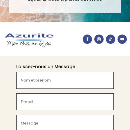
Laissez-nous un Message
Nom
et
prénom
(Nécessaire)
E-
mail
(Nécessaire)
Message
(Nécessaire)