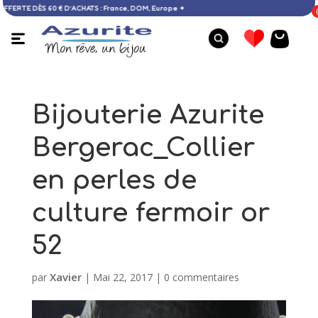
icile OFFERTE DÈS 60 € D’ACHATS : France, DOM, Europe ✦
Bijouterie Azurite
Bergerac_Collier
en perles de
culture fermoir or
52
Xavier
par
|
Mai 22, 2017
|
0 commentaires
Collier larimar