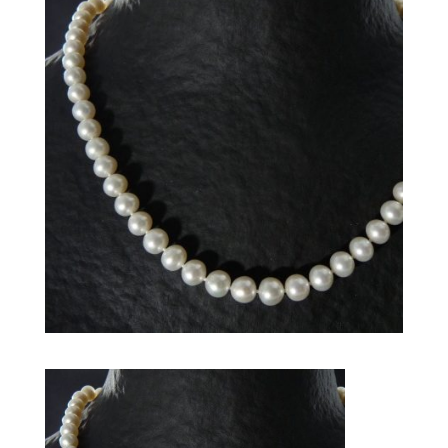
935,00
€
+
AJOUTER