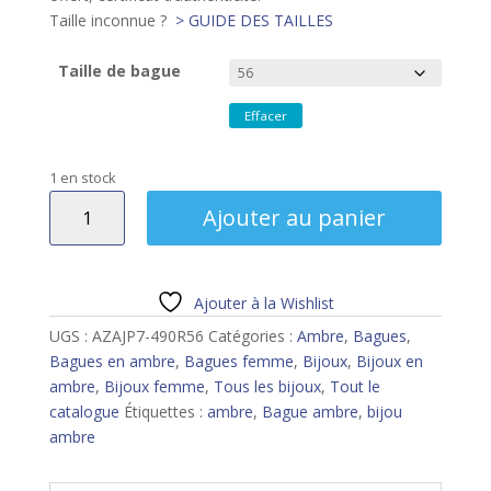
Taille inconnue ?
> GUIDE DES TAILLES
Taille de bague
Effacer
1 en stock
quantité
Ajouter au panier
de
Bague
ambre
Ajouter à la Wishlist
UGS :
AZAJP7-490R56
Catégories :
Ambre
,
Bagues
,
Bagues en ambre
,
Bagues femme
,
Bijoux
,
Bijoux en
ambre
,
Bijoux femme
,
Tous les bijoux
,
Tout le
catalogue
Étiquettes :
ambre
,
Bague ambre
,
bijou
ambre