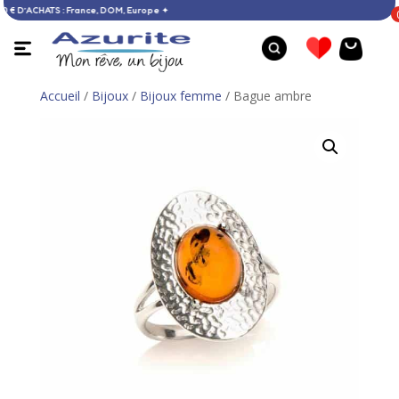
E DÈS 60 € D’ACHATS : France, DOM, Europe ✦
Accueil
/
Bijoux
/
Bijoux femme
/ Bague ambre
Bague larimar - 51