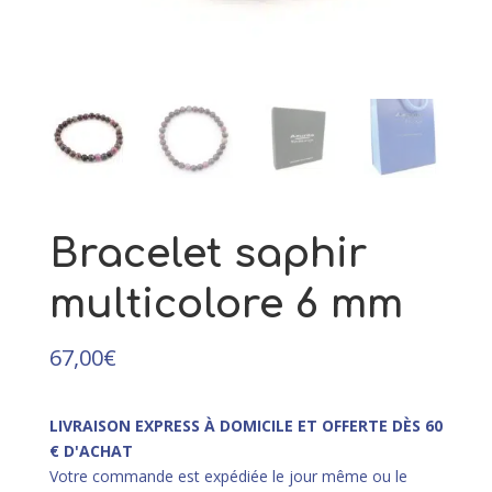
65,00
€
+
AJOUTER
it
eurs
ions.
ns
ent
Bracelet saphir
ies
multicolore 6 mm
67,00
€
it
LIVRAISON EXPRESS À DOMICILE ET OFFERTE DÈS 60
€ D'ACHAT
Votre commande est expédiée le jour même ou le