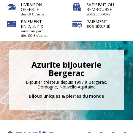
LIVRAISON
SATISFAIT OU
OFFERTE
REMBOURSÉ
dès 60 € d’achat
SOUS 30 JOURS
PAIEMENT
PAIEMENT
EN 2, 3, 4 X
100% SÉCURISÉ
sans frais par CB
dès 100 € d’achat
Azurite bijouterie
Bergerac
Bijoutier créateur depuis 1997 à Bergerac,
Dordogne, Nouvelle-Aquitaine
Bijoux uniques & pierres du monde