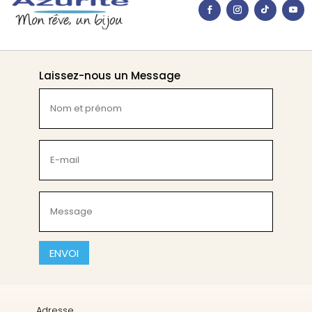
Laissez-nous un Message
Nom
et
prénom
(Nécessaire)
E-
mail
(Nécessaire)
Message
(Nécessaire)
CAPTCHA
Adresse