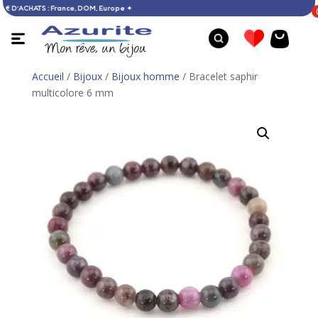
TE DÈS 60 € D’ACHATS : France, DOM, Europe ✦
Accueil
/
Bijoux
/
Bijoux homme
/ Bracelet saphir
multicolore 6 mm
Bague nacre - 56