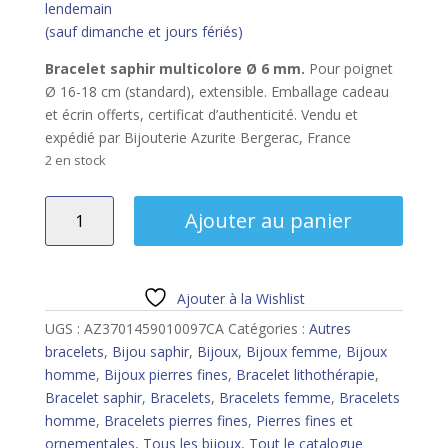
lendemain
(sauf dimanche et jours fériés)
Bracelet saphir multicolore Ø 6 mm.
Pour poignet
Ø 16-18 cm (standard), extensible. Emballage cadeau
et écrin offerts, certificat d’authenticité. Vendu et
expédié par Bijouterie Azurite Bergerac, France
2 en stock
quantité
Ajouter au panier
de
Bracelet
saphir
multicolore
Ajouter à la Wishlist
6
UGS :
AZ3701459010097CA
Catégories :
Autres
mm
bracelets
,
Bijou saphir
,
Bijoux
,
Bijoux femme
,
Bijoux
homme
,
Bijoux pierres fines
,
Bracelet lithothérapie
,
Bracelet saphir
,
Bracelets
,
Bracelets femme
,
Bracelets
homme
,
Bracelets pierres fines
,
Pierres fines et
ornementales
,
Tous les bijoux
,
Tout le catalogue