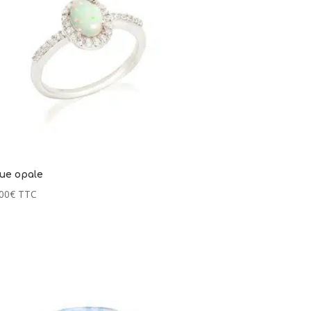
ue opale
00
€
TTC