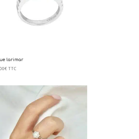
ue larimar
00
€
TTC