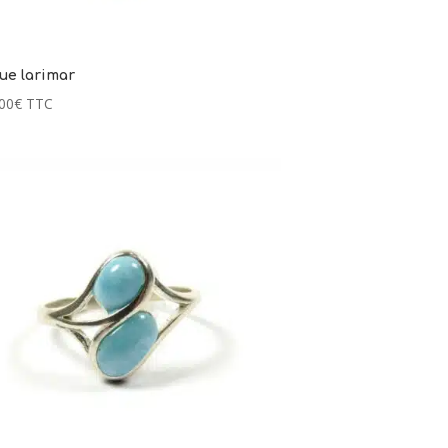
ue larimar
00
€
TTC