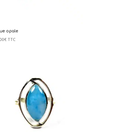
ue opale
00
€
TTC