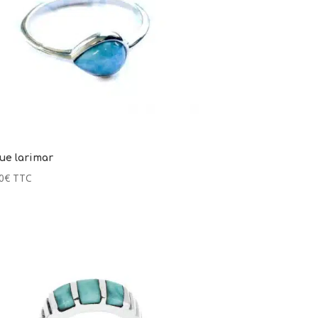
ue larimar
0
€
TTC