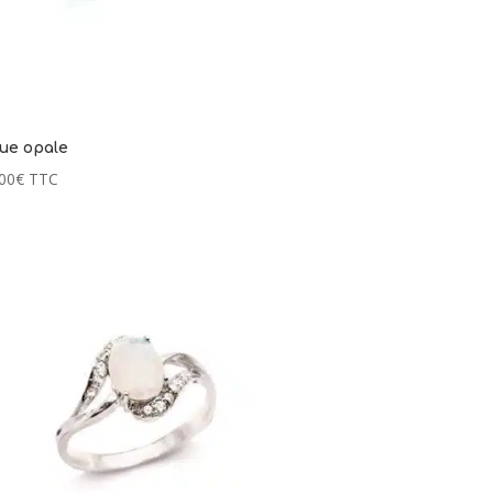
ue opale
00
€
TTC