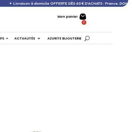
son à domicile OFFERTE DÈS 60 € D’ACHATS : France, DOM, Europe ✦
Mon panier
IFS
ACTUALITÉS
AZURITE BIJOUTERIE