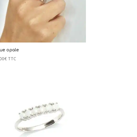
ue opale
00
€
TTC