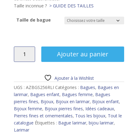
Taille inconnue ?
> GUIDE DES TAILLES
Taille de bague
quantité
Ajouter au panier
de
Bague
larimar
Ajouter à la Wishlist
UGS :
AZBGS256RLI
Catégories :
Bagues
,
Bagues en
larimar
,
Bagues enfant
,
Bagues femme
,
Bagues
pierres fines
,
Bijoux
,
Bijoux en larimar
,
Bijoux enfant
,
Bijoux femme
,
Bijoux pierres fines
,
Idées cadeaux
,
Pierres fines et ornementales
,
Tous les bijoux
,
Tout le
catalogue
Étiquettes :
Bague larimar
,
bijou larimar
,
Larimar