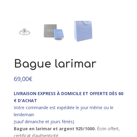
57,00
€
+
AJOUTER
it
eurs
tions.
ons
ent
Bague larimar
ies
69,00
€
LIVRAISON EXPRESS À DOMICILE ET OFFERTE DÈS 60
€ D'ACHAT
it
Votre commande est expédiée le jour même ou le
lendemain
(sauf dimanche et jours fériés)
Bague en larimar et argent 925/10
00.
Écrin offert,
certificat d’authenticité.