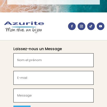
Laissez-nous un Message
Nom
et
prénom
(Nécessaire)
E-
mail
(Nécessaire)
Message
(Nécessaire)