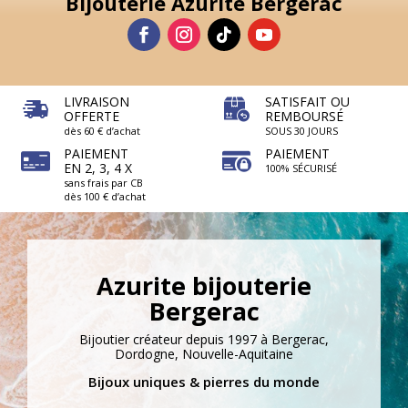
Bijouterie Azurite Bergerac
LIVRAISON
SATISFAIT OU
OFFERTE
REMBOURSÉ
dès 60 € d’achat
SOUS 30 JOURS
PAIEMENT
PAIEMENT
EN 2, 3, 4 X
100% SÉCURISÉ
sans frais par CB
dès 100 € d’achat
Azurite bijouterie
Bergerac
Bijoutier créateur depuis 1997 à Bergerac,
Dordogne, Nouvelle-Aquitaine
Bijoux uniques & pierres du monde