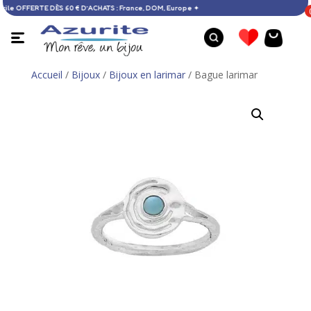
n à domicile OFFERTE DÈS 60 € D’ACHATS : France, DOM, Europe ✦
Accueil
/
Bijoux
/
Bijoux en larimar
/ Bague larimar
Boucles d'oreilles ambre