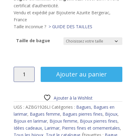
certificat d’authenticité.
Vendu et expédié par Bijouterie Azurite Bergerac,
France
Taille inconnue ?
> GUIDE DES TAILLES
Taille de bague
quantité
Ajouter au panier
de
Bague
larimar
Ajouter à la Wishlist
UGS :
AZBG1926LI
Catégories :
Bagues
,
Bagues en
larimar
,
Bagues femme
,
Bagues pierres fines
,
Bijoux
,
Bijoux en larimar
,
Bijoux femme
,
Bijoux pierres fines
,
Idées cadeaux
,
Larimar
,
Pierres fines et ornementales
,
Tous les bijoux
,
Tout le catalogue
Étiquettes :
Bague