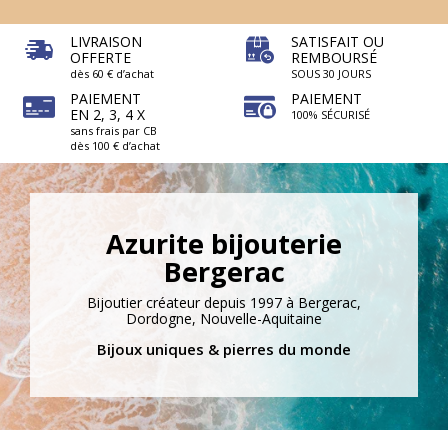
LIVRAISON
SATISFAIT OU
OFFERTE
REMBOURSÉ
dès 60 € d’achat
SOUS 30 JOURS
PAIEMENT
PAIEMENT
EN 2, 3, 4 X
100% SÉCURISÉ
sans frais par CB
dès 100 € d’achat
Azurite bijouterie
Bergerac
Bijoutier créateur depuis 1997 à Bergerac,
Dordogne, Nouvelle-Aquitaine
Bijoux uniques & pierres du monde