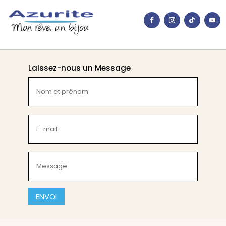
Laissez-nous un Message
Nom
et
prénom
(Nécessaire)
E-
mail
(Nécessaire)
Message
(Nécessaire)
CAPTCHA