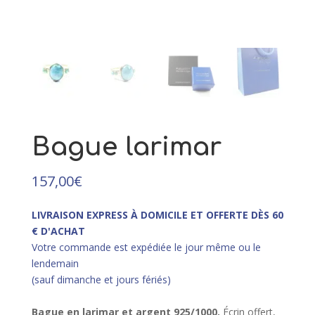
5
237,00
€
+
AJOUTER
6
Bague larimar
157,00
€
LIVRAISON EXPRESS À DOMICILE ET OFFERTE DÈS 60
€ D'ACHAT
Votre commande est expédiée le jour même ou le
lendemain
(sauf dimanche et jours fériés)
Bague en larimar et argent 925/10
00.
Écrin offert,