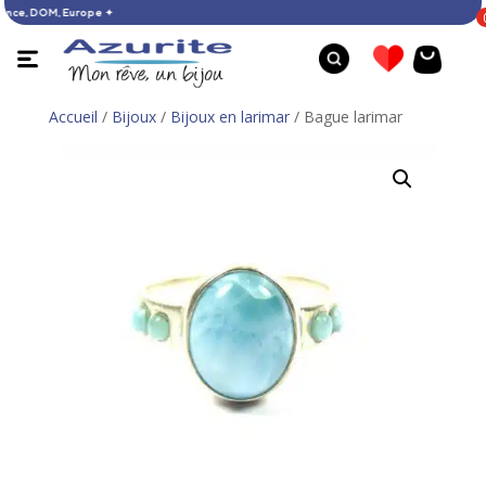
HATS : France, DOM, Europe ✦
Accueil
/
Bijoux
/
Bijoux en larimar
/ Bague larimar
B
Bague opale - 60