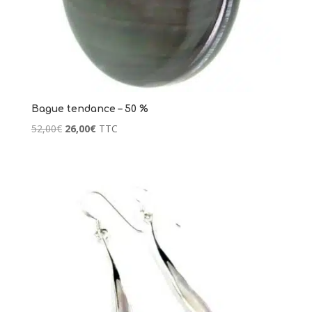
2 avis
Bague tendance – 50 %
Le
Le
52,00
€
26,00
€
TTC
prix
prix
initial
actuel
était :
est :
52,00€.
26,00€.