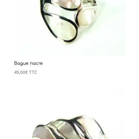
€
87,00
€
+
AJOUTER
+
Bague nacre
49,00
€
TTC