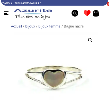
DÈS 60 € D’ACHATS : France, DOM, Europe ✦
Accueil
/
Bijoux
/
Bijoux femme
/ Bague nacre
Bague ambre - 59