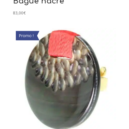
Bague nacre
83,00
€
Promo !