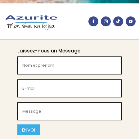
Laissez-nous un Message
Nom
et
prénom
(Nécessaire)
E-
mail
(Nécessaire)
Message
(Nécessaire)
CAPTCHA