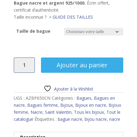
Bague nacre et argent 925/10
00.
Écrin offert,
certificat d’authenticité.
Taille inconnue ?
> GUIDE DES TAILLES
Taille de bague
quantité
Ajouter au panier
de
Bague
nacre
Ajouter à la Wishlist
UGS :
AZBP650CN
Catégories :
Bagues
,
Bagues en
nacre
,
Bagues femme
,
Bijoux
,
Bijoux en nacre
,
Bijoux
femme
,
Nacre
,
Saint Valentin
,
Tous les bijoux
,
Tout le
catalogue
Étiquettes :
bague nacre
,
bijou nacre
,
nacre