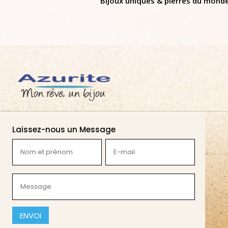
Bijoux uniques & pierres du mond
Laissez-nous un Message
Nom
E-
et
mail
prénom
(Nécessaire)
Message
(Nécessaire)
(Nécessaire)
CAPTCHA