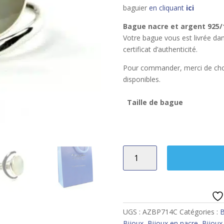
baguier
en cliquant
ici
Bague nacre et argent 925/
Votre bague vous est livrée da
certificat d’authenticité.
Pour commander, merci de chois
disponibles.
Taille de bague
quantité
de
Bague
nacre
UGS :
AZBP714C
Catégories :
B
Bijoux
,
Bijoux en nacre
,
Bijou