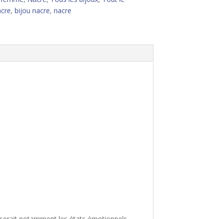
cre
,
bijou nacre
,
nacre
paiserait notamment les états émotionnels