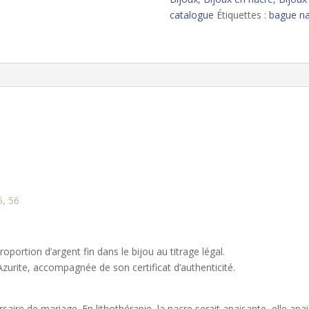
catalogue
Étiquettes :
bague na
5, 56
portion d’argent fin dans le bijou au titrage légal.
Azurite, accompagnée de son certificat d’authenticité.
saire de mariage. En lithothérapie, la nacre serait apaisante, elle a