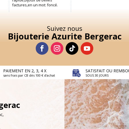
Suivez nous
Bijouterie Azurite Bergerac
PAIEMENT EN 2, 3, 4 X
SATISFAIT OU REMBO
sans frais par CB dès 100 € d’achat
SOUS 30 JOURS
rgerac
c,