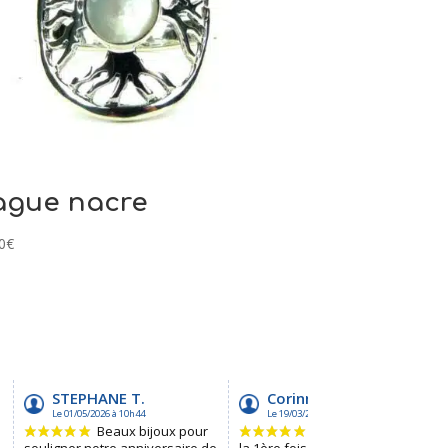
ague nacre
0
€