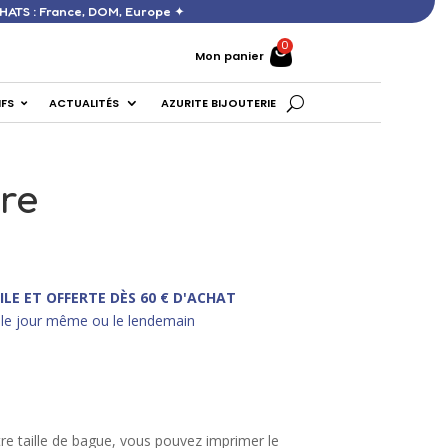
DÈS 60 € D’ACHATS : France, DOM, Europe ✦
Mon panier
IFS
ACTUALITÉS
AZURITE BIJOUTERIE
re
ILE ET OFFERTE DÈS 60 € D'ACHAT
le jour même ou le lendemain
re taille de bague, vous pouvez imprimer le