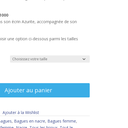
10
00
ns son écrin Azurite, accompagnée de son
ir une option ci-dessous parmi les tailles
Ajouter au panier
Ajouter à la Wishlist
agues
,
Bagues en nacre
,
Bagues femme
,
x femme
,
Nacre
,
Tous les bijoux
,
Tout le