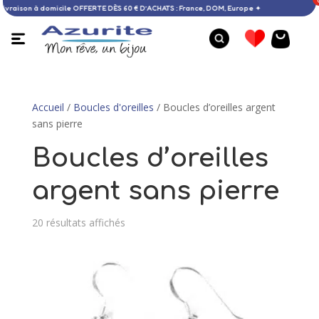
✦ Livraison à domicile OFFERTE DÈS 60 € D’ACHATS : France, DOM, Europe ✦
Accueil
/
Boucles d'oreilles
/ Boucles d’oreilles argent
sans pierre
Boucles d’oreilles
argent sans pierre
20 résultats affichés
Bague larimar - 56
Bague a