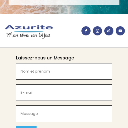
Laissez-nous un Message
Nom
et
prénom
(Nécessaire)
E-
mail
(Nécessaire)
Message
(Nécessaire)