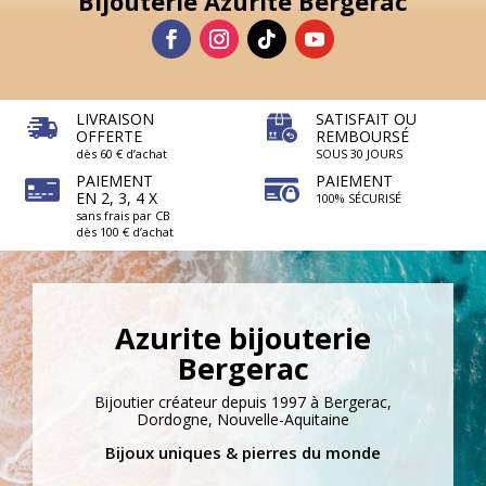
Bijouterie Azurite Bergerac
LIVRAISON
SATISFAIT OU
OFFERTE
REMBOURSÉ
dès 60 € d’achat
SOUS 30 JOURS
PAIEMENT
PAIEMENT
EN 2, 3, 4 X
100% SÉCURISÉ
sans frais par CB
dès 100 € d’achat
Azurite bijouterie
Bergerac
Bijoutier créateur depuis 1997 à Bergerac,
Dordogne, Nouvelle-Aquitaine
Bijoux uniques & pierres du monde