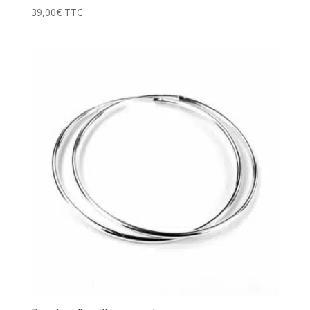
39,00
€
TTC