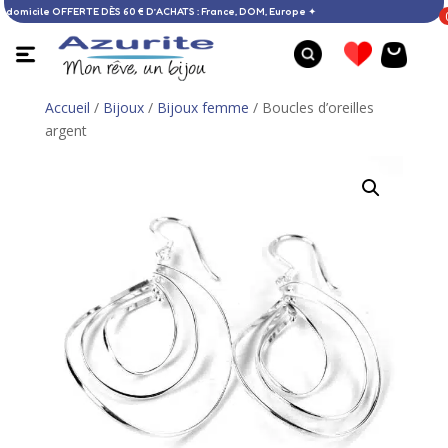
raison à domicile OFFERTE DÈS 60 € D’ACHATS : France, DOM, Europe ✦
Accueil
/
Bijoux
/
Bijoux femme
/ Boucles d’oreilles
argent
Boucles d'oreilles larimar