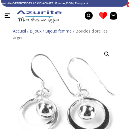
aison à domicile OFFERTE DÈS 60 € D’ACHATS : France, DOM, Europe ✦
Accueil
/
Bijoux
/
Bijoux femme
/ Boucles d’oreilles
argent
Collier larimar