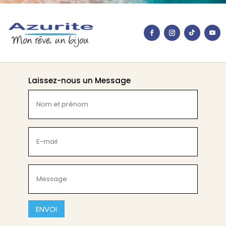
Laissez-nous un Message
Nom
et
prénom
(Nécessaire)
E-
mail
(Nécessaire)
Message
(Nécessaire)
CAPTCHA