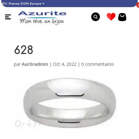
’ACHATS : France, DOM, Europe ✦
628
Aur0radmin
par
|
Oct 4, 2022
|
0 commentaires
Bague larimar - 55