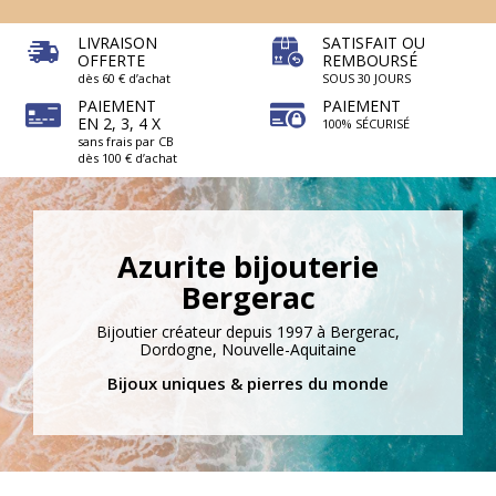
LIVRAISON
SATISFAIT OU
OFFERTE
REMBOURSÉ
dès 60 € d’achat
SOUS 30 JOURS
PAIEMENT
PAIEMENT
EN 2, 3, 4 X
100% SÉCURISÉ
sans frais par CB
dès 100 € d’achat
Azurite bijouterie
Bergerac
Bijoutier créateur depuis 1997 à Bergerac,
Dordogne, Nouvelle-Aquitaine
Bijoux uniques & pierres du monde