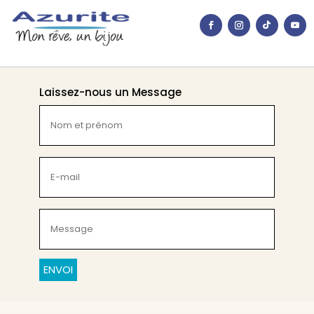
Laissez-nous un Message
Nom
et
prénom
(Nécessaire)
E-
mail
(Nécessaire)
Message
(Nécessaire)
CAPTCHA