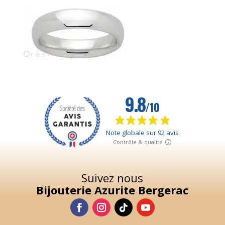
239,00
€
+
AJOUTER
it
eurs
ions.
ns
ent
ies
it
Suivez nous
Bijouterie Azurite Bergerac