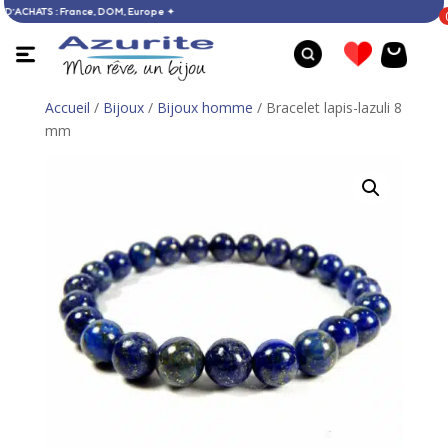
 DÈS 60 € D’ACHATS : France, DOM, Europe ✦
Accueil
/
Bijoux
/
Bijoux homme
/ Bracelet lapis-lazuli 8
mm
Collier opale