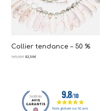
Collier tendance – 50 %
Le
Le
165,00
€
82,50
€
prix
prix
initial
actuel
était :
est :
165,00€.
82,50€.