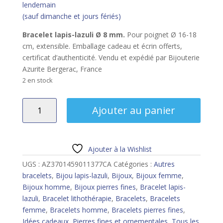
lendemain
(sauf dimanche et jours fériés)
Bracelet lapis-lazuli Ø 8 mm.
Pour poignet Ø 16-18
cm, extensible. Emballage cadeau et écrin offerts,
certificat d’authenticité. Vendu et expédié par Bijouterie
Azurite Bergerac, France
2 en stock
quantité
Ajouter au panier
de
Bracelet
lapis-
lazuli
Ajouter à la Wishlist
8
UGS :
AZ3701459011377CA
Catégories :
Autres
mm
bracelets
,
Bijou lapis-lazuli
,
Bijoux
,
Bijoux femme
,
Bijoux homme
,
Bijoux pierres fines
,
Bracelet lapis-
lazuli
,
Bracelet lithothérapie
,
Bracelets
,
Bracelets
femme
,
Bracelets homme
,
Bracelets pierres fines
,
Idées cadeaux
,
Pierres fines et ornementales
,
Tous les