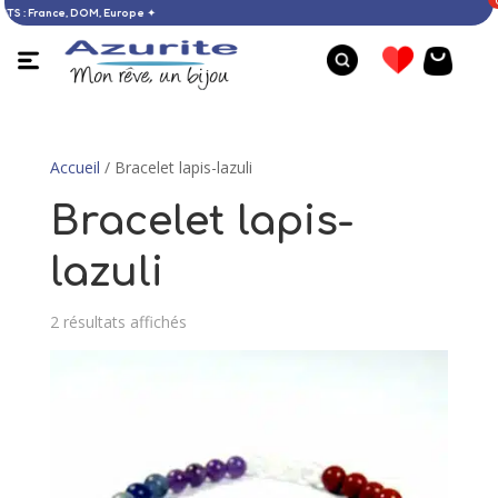
D’ACHATS : France, DOM, Europe ✦
Accueil
/ Bracelet lapis-lazuli
Bracelet lapis-
lazuli
2 résultats affichés
Bague larimar - 59