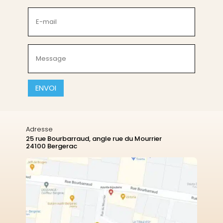
(Nécessaire)
E-
mail
(Nécessaire)
Message
(Nécessaire)
CAPTCHA
Adresse
25 rue Bourbarraud, angle rue du Mourrier
24100 Bergerac