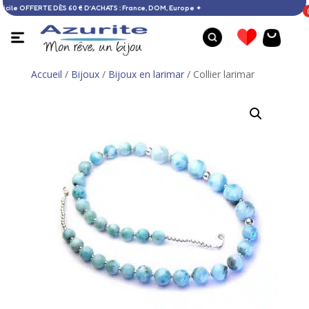
son à domicile OFFERTE DÈS 60 € D’ACHATS : France, DOM, Europe ✦
Accueil
/
Bijoux
/
Bijoux en larimar
/ Collier larimar
Pendentif ambre