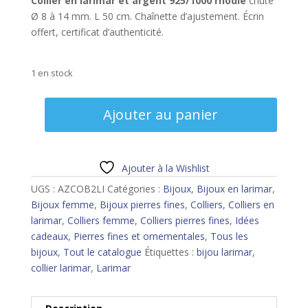
Collier en larimar et argent 925/1000 rhodié
chute
Ø 8 à 14 mm. L 50 cm. Chaînette d’ajustement. Écrin
offert, certificat d’authenticité.
1 en stock
quantité
Ajouter au panier
de
Collier
larimar
Ajouter à la Wishlist
UGS :
AZCOB2LI
Catégories :
Bijoux
,
Bijoux en larimar
,
Bijoux femme
,
Bijoux pierres fines
,
Colliers
,
Colliers en
larimar
,
Colliers femme
,
Colliers pierres fines
,
Idées
cadeaux
,
Pierres fines et ornementales
,
Tous les
bijoux
,
Tout le catalogue
Étiquettes :
bijou larimar
,
collier larimar
,
Larimar