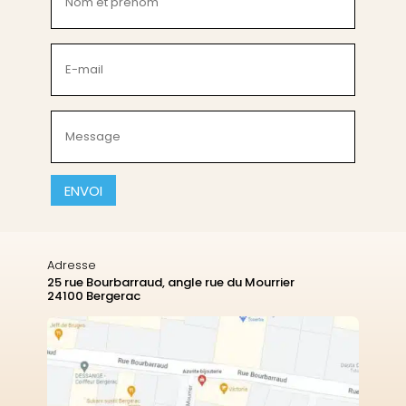
et
prénom
(Nécessaire)
E-
mail
(Nécessaire)
Message
(Nécessaire)
CAPTCHA
Adresse
25 rue Bourbarraud, angle rue du Mourrier
24100 Bergerac