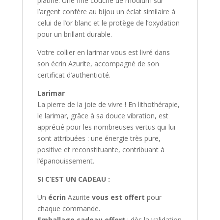
platine. Une fine couche de rhodium sur
l’argent confère au bijou un éclat similaire à
celui de l’or blanc et le protège de l’oxydation
pour un brillant durable.
Votre collier en larimar vous est livré dans
son écrin Azurite, accompagné de son
certificat d’authenticité.
Larimar
La pierre de la joie de vivre ! En lithothérapie,
le larimar, grâce à sa douce vibration, est
apprécié pour les nombreuses vertus qui lui
sont attribuées : une énergie très pure,
positive et reconstituante, contribuant à
l’épanouissement.
SI C’EST UN CADEAU :
Un
écrin
Azurite
vous est offert
pour
chaque commande.
Emballage cadeau offert
: dès la validation