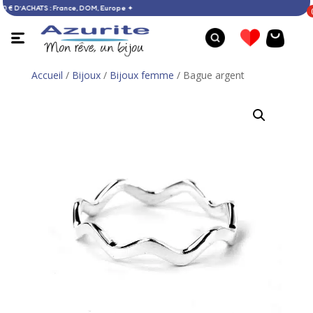
E DÈS 60 € D’ACHATS : France, DOM, Europe ✦
Accueil
/
Bijoux
/
Bijoux femme
/ Bague argent
Collier tagua - 50 %