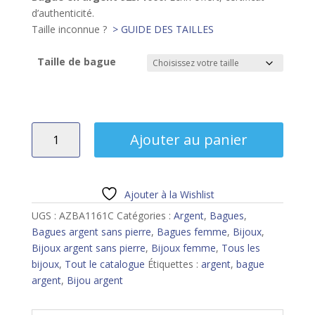
d’authenticité.
Taille inconnue ?
> GUIDE DES TAILLES
Taille de bague
quantité
Ajouter au panier
de
Bague
argent
Ajouter à la Wishlist
UGS :
AZBA1161C
Catégories :
Argent
,
Bagues
,
Bagues argent sans pierre
,
Bagues femme
,
Bijoux
,
Bijoux argent sans pierre
,
Bijoux femme
,
Tous les
bijoux
,
Tout le catalogue
Étiquettes :
argent
,
bague
argent
,
Bijou argent