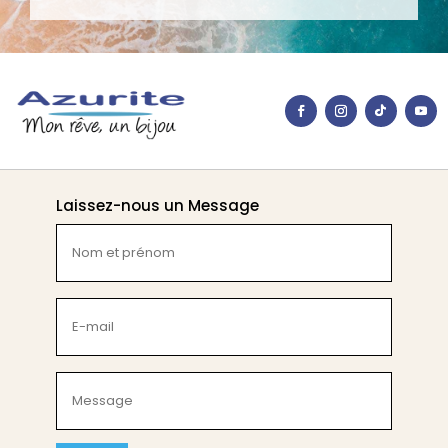
Laissez-nous un Message
Nom
et
prénom
(Nécessaire)
E-
mail
(Nécessaire)
Message
(Nécessaire)