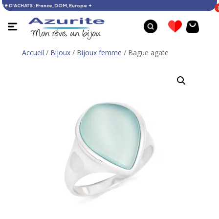
E DÈS 60 € D’ACHATS : France, DOM, Europe ✦
Accueil
/
Bijoux
/
Bijoux femme
/ Bague agate
Boucles d’oreilles ambre