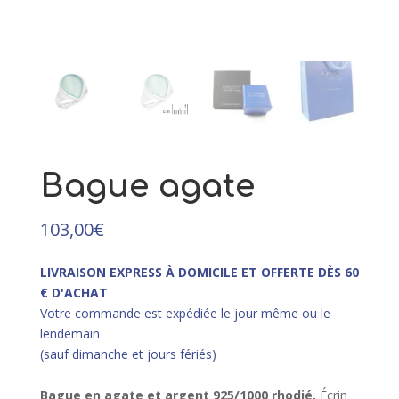
multicolore et argent rhodié
49,00
€
+
AJOUTER
Bague agate
103,00
€
LIVRAISON EXPRESS À DOMICILE ET OFFERTE DÈS 60
€ D'ACHAT
Votre commande est expédiée le jour même ou le
lendemain
(sauf dimanche et jours fériés)
Bague en agate et argent 925/10
00 rhodié.
Écrin