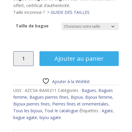
offert, certificat d’authenticité.
Taille inconnue ?
> GUIDE DES TAILLES
Taille de bague
quantité
Ajouter au panier
de
Bague
agate
Ajouter à la Wishlist
UGS :
AZCSA-BA00211
Catégories :
Bagues
,
Bagues
femme
,
Bagues pierres fines
,
Bijoux
,
Bijoux femme
,
Bijoux pierres fines
,
Pierres fines et ornementales
,
Tous les bijoux
,
Tout le catalogue
Étiquettes :
Agate
,
bague agate
,
bijou agate