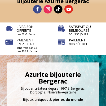
Bijouterie Azurite Bergerac
LIVRAISON
SATISFAIT OU
OFFERTE
REMBOURSÉ
dès 60 € d’achat
SOUS 30 JOURS
PAIEMENT
PAIEMENT
EN 2, 3, 4 X
100% SÉCURISÉ
sans frais par CB
dès 100 € d’achat
Azurite bijouterie
Bergerac
Bijoutier créateur depuis 1997 à Bergerac,
Dordogne, Nouvelle-Aquitaine
1 avis
Bijoux uniques & pierres du monde