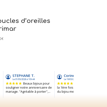
ucles d’oreilles
rimar
0
€