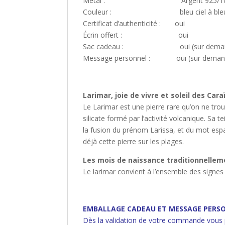
Métal : Argent 925/10
Couleur : bleu ciel à bleu turquoi
Certificat d’authenticité : oui
Écrin offert : oui
Sac cadeau : oui (sur demande,
Message personnel : oui (sur demande
Larimar, joie de vivre et soleil des Car
Le Larimar est une pierre rare qu’on ne tro
silicate formé par l’activité volcanique. Sa
la fusion du prénom Larissa, et du mot espa
déjà cette pierre sur les plages.
Les mois de naissance traditionnelleme
Le larimar convient à l’ensemble des signes d
EMBALLAGE CADEAU ET MESSAGE PERSO
Dès la validation de votre commande vous