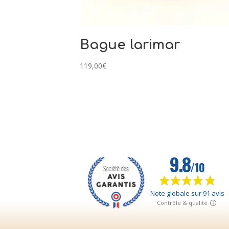
Bague larimar
119,00
€