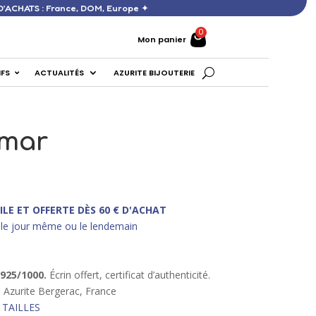
ERTE DÈS 60 € D’ACHATS : France, DOM, Europe ✦
Mon panier
IFS
ACTUALITÉS
AZURITE BIJOUTERIE
imar
ILE ET OFFERTE DÈS 60 € D'ACHAT
le jour même ou le lendemain
 925/10
00.
Écrin offert, certificat d’authenticité.
e Azurite Bergerac, France
 TAILLES