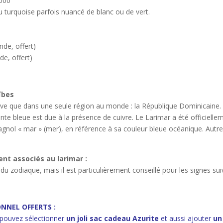
00
se parfois nuancé de blanc ou de vert.
 offert)
, offert)
aïbes
uve que dans une seule région au monde : la République Dominicaine. C
 teinte bleue est due à la présence de cuivre. Le Larimar a été officie
gnol « mar » (mer), en référence à sa couleur bleue océanique. Autrefo
nt associés au larimar :
u zodiaque, mais il est particulièrement conseillé pour les signes suiv
NNEL OFFERTS :
 pouvez sélectionner
un joli sac cadeau Azurite
et aussi ajouter
un