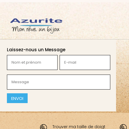
Laissez-nous un Message
Nom
E-
et
mail
prénom
(Nécessaire)
Message
(Nécessaire)
(Nécessaire)
CAPTCHA
Trouver ma taille de doigt