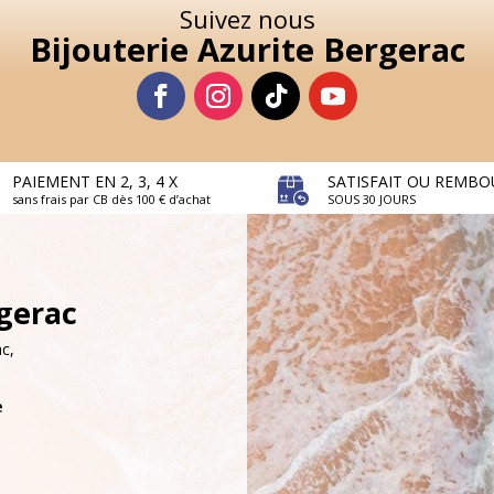
Suivez nous
Bijouterie Azurite Bergerac
PAIEMENT EN 2, 3, 4 X
SATISFAIT OU REMBO
sans frais par CB dès 100 € d’achat
SOUS 30 JOURS
rgerac
c,
e