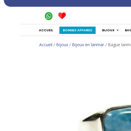
BONNES AFFAIRES
ACCUEIL
BIJOUX
BA
Accueil
/
Bijoux
/
Bijoux en larimar
/ Bague larim