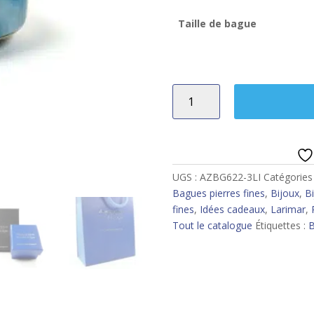
Taille de bague
quantité
de
Bague
larimar
UGS :
AZBG622-3LI
Catégories
Bagues pierres fines
,
Bijoux
,
Bi
fines
,
Idées cadeaux
,
Larimar
,
Tout le catalogue
Étiquettes :
B