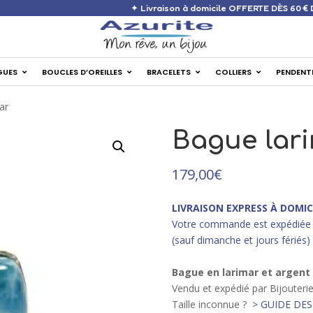
✦ Livraison à domicile OFF
GUES
BOUCLES D’OREILLES
BRACELETS
COLLIERS
PENDENT
ar
Bague lar
179,00
€
LIVRAISON EXPRESS À DOMIC
Votre commande est expédiée 
(sauf dimanche et jours fériés)
Bague en larimar et argent
Vendu et expédié par Bijouteri
Taille inconnue ?
> GUIDE DES