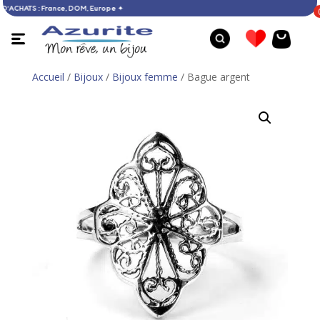
ÈS 60 € D’ACHATS : France, DOM, Europe ✦
Accueil
/
Bijoux
/
Bijoux femme
/ Bague argent
Bague ambre - 56