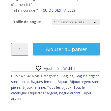
d’authenticité.
Taille inconnue ?
> GUIDE DES TAILLES
Taille de bague
quantité
Ajouter au panier
de
Bague
argent
Ajouter à la Wishlist
UGS :
AZBA1674C
Catégories :
Bagues
,
Bagues argent
sans pierre
,
Bagues femme
,
Bijoux
,
Bijoux argent sans
pierre
,
Bijoux femme
,
Tous les bijoux
,
Tout le
catalogue
Étiquettes :
argent
,
bague argent
,
Bijou
argent