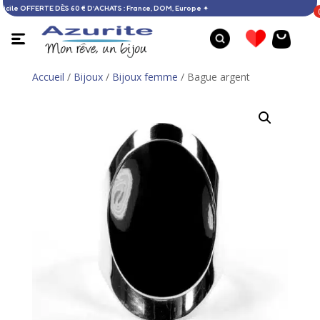
on à domicile OFFERTE DÈS 60 € D’ACHATS : France, DOM, Europe ✦
Accueil
/
Bijoux
/
Bijoux femme
/ Bague argent
Bague ambre multicolore et