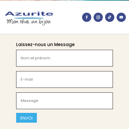
Laissez-nous un Message
Nom
et
prénom
(Nécessaire)
E-
mail
(Nécessaire)
Message
(Nécessaire)
CAPTCHA