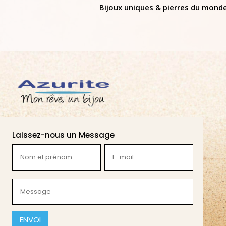
Bijoux uniques & pierres du mond
Laissez-nous un Message
Nom
E-
et
mail
prénom
(Nécessaire)
Message
(Nécessaire)
(Nécessaire)
CAPTCHA