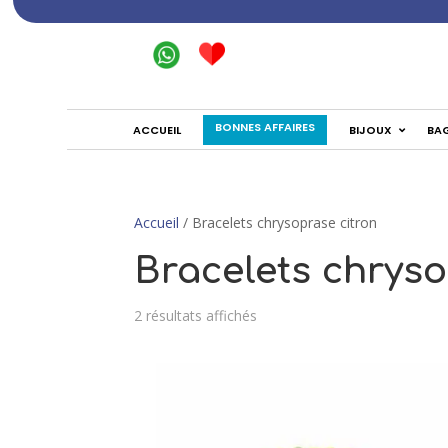
BONNES AFFAIRES
ACCUEIL
BIJOUX
BA
Accueil
/ Bracelets chrysoprase citron
Bracelets chryso
2 résultats affichés