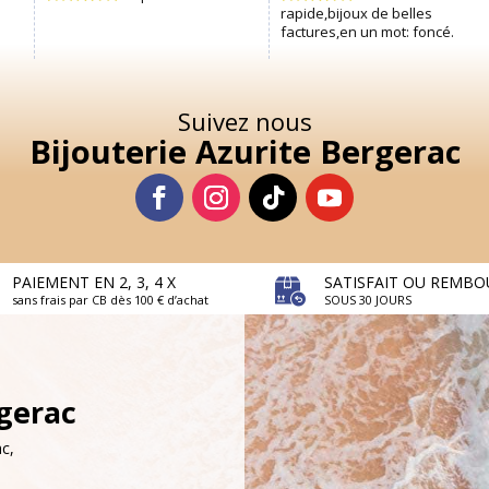
Suivez nous
Bijouterie Azurite Bergerac
PAIEMENT EN 2, 3, 4 X
SATISFAIT OU REMBO
sans frais par CB dès 100 € d’achat
SOUS 30 JOURS
rgerac
c,