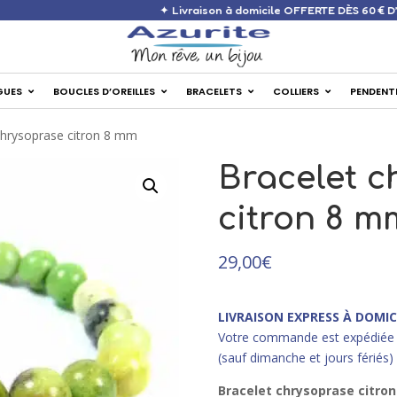
✦ Livraison à domicile OFF
GUES
BOUCLES D’OREILLES
BRACELETS
COLLIERS
PENDENT
chrysoprase citron 8 mm
Bracelet c
citron 8 m
29,00
€
LIVRAISON EXPRESS À DOMIC
Votre commande est expédiée 
(sauf dimanche et jours fériés)
Bracelet chrysoprase citro