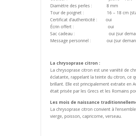
Diamètre des perles : 8 mm
Tour de poignet : 16 – 18 cm (sta
Certificat d’authenticité : oui
Écrin offert : oui
Sac cadeau : oui (sur demande,
Message personnel : oui (sur demande
La chrysoprase citron :
La chrysoprase citron est une variété de chr
éclatante, rappelant la teinte du citron, ce
brillant. Elle est principalement extraite en
était prisée par les Grecs et les Romains po
Les mois de naissance traditionnelleme
La chrysoprase citron convient à l’ensemble 
vierge, poisson, capricorne, verseau.