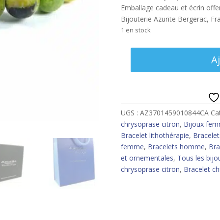
Emballage cadeau et écrin offert
Bijouterie Azurite Bergerac, Fr
1 en stock
quantité
A
de
Bracelet
chrysoprase
citron
8
UGS :
AZ3701459010844CA
Ca
mm
chrysoprase citron
,
Bijoux fe
Bracelet lithothérapie
,
Bracelet
femme
,
Bracelets homme
,
Bra
et ornementales
,
Tous les bijo
chrysoprase citron
,
Bracelet ch