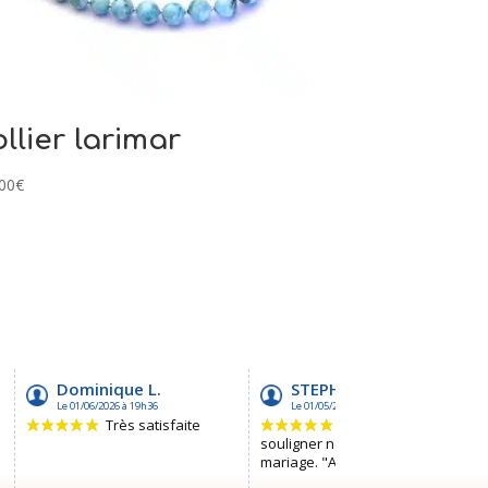
llier larimar
00
€