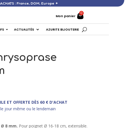
ERTE DÈS 60 € D’ACHATS : France, DOM, Europe ✦
Mon panier
IFS
ACTUALITÉS
AZURITE BIJOUTERIE
hrysoprase
m
ILE ET OFFERTE DÈS 60 € D'ACHAT
le jour même ou le lendemain
n Ø 8 mm.
Pour poignet Ø 16-18 cm, extensible.