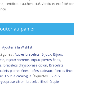
s, certificat d’authenticité. Vendu et expédié par
ance
jouter au panier
Ajouter à la Wishlist
tégories :
Autres bracelets
,
Bijoux
,
Bijoux
mme
,
Bijoux homme
,
Bijoux pierres fines
,
s
,
Bracelets chrysoprase citron
,
Bracelets
celets pierres fines
,
Idées cadeaux
,
Pierres fines
ux
,
Tout le catalogue
Étiquettes :
Bijoux
rysoprase citron
,
bracelet lithothérapie