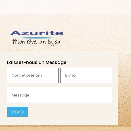
Laissez-nous un Message
Nom
E-
et
mail
prénom
(Nécessaire)
Message
(Nécessaire)
(Nécessaire)
CAPTCHA