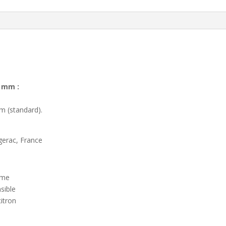
8 mm :
m (standard).
gerac, France
me
ible
ron