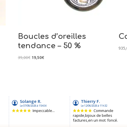
Boucles d’oreilles
Co
tendance – 50 %
935,
Le
Le
39,00
€
19,50
€
prix
prix
initial
actuel
était :
est :
39,00€.
19,50€.