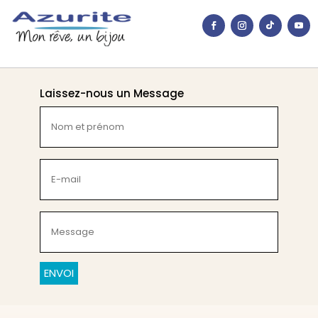
Laissez-nous un Message
Nom
et
prénom
(Nécessaire)
E-
mail
(Nécessaire)
Message
(Nécessaire)
CAPTCHA