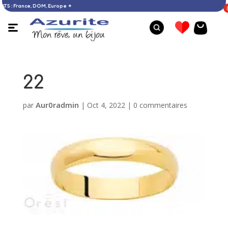
’ACHATS : France, DOM, Europe ✦
22
Aur0radmin
par
|
Oct 4, 2022
|
0 commentaires
Bague larimar - 53