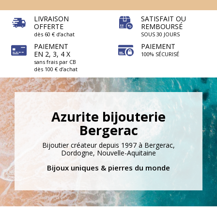
LIVRAISON
SATISFAIT OU
OFFERTE
REMBOURSÉ
dès 60 € d’achat
SOUS 30 JOURS
PAIEMENT
PAIEMENT
EN 2, 3, 4 X
100% SÉCURISÉ
sans frais par CB
dès 100 € d’achat
Azurite bijouterie
Bergerac
Bijoutier créateur depuis 1997 à Bergerac,
Dordogne, Nouvelle-Aquitaine
Bijoux uniques & pierres du monde