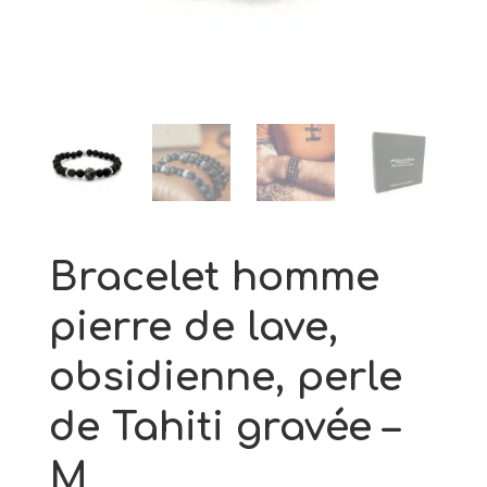
argent rhodié - 55
83,00
€
+
AJOUTER
Bracelet homme
pierre de lave,
obsidienne, perle
de Tahiti gravée –
M