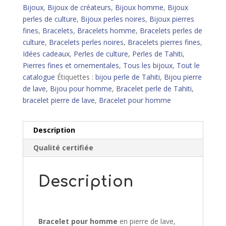
lave,
Bijoux
,
Bijoux de créateurs
,
Bijoux homme
,
Bijoux
obsidienne,
perles de culture
,
Bijoux perles noires
,
Bijoux pierres
perle
fines
,
Bracelets
,
Bracelets homme
,
Bracelets perles de
de
culture
,
Bracelets perles noires
,
Bracelets pierres fines
,
Tahiti
Idées cadeaux
,
Perles de culture
,
Perles de Tahiti
,
gravée
Pierres fines et ornementales
,
Tous les bijoux
,
Tout le
-
catalogue
Étiquettes :
bijou perle de Tahiti
,
Bijou pierre
M
de lave
,
Bijou pour homme
,
Bracelet perle de Tahiti
,
bracelet pierre de lave
,
Bracelet pour homme
Description
Qualité certifiée
Description
Bracelet pour homme
en pierre de lave,