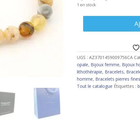
1 en stock
quantité
A
de
Bracelet
opale
jaune
6
UGS :
AZ3701459009756CA
Ca
mm
opale
,
Bijoux femme
,
Bijoux 
lithothérapie
,
Bracelets
,
Bracel
homme
,
Bracelets pierres fine
Tout le catalogue
Étiquettes :
b