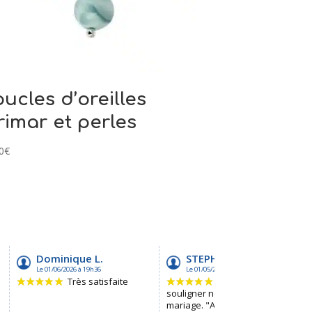
ucles d’oreilles
rimar et perles
0
€