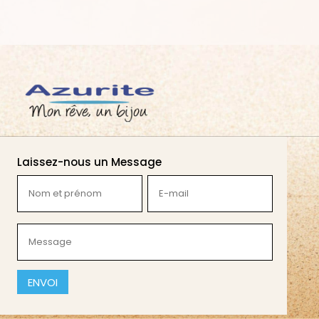
Laissez-nous un Message
Nom
E-
et
mail
prénom
(Nécessaire)
Message
(Nécessaire)
(Nécessaire)
CAPTCHA