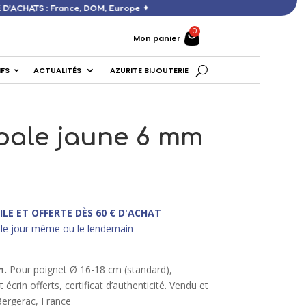
FFERTE DÈS 60 € D’ACHATS : France, DOM, Europe ✦
Mon panier
IFS
ACTUALITÉS
AZURITE BIJOUTERIE
pale jaune 6 mm
ILE ET OFFERTE DÈS 60 € D'ACHAT
le jour même ou le lendemain
m.
Pour poignet Ø 16-18 cm (standard),
écrin offerts, certificat d’authenticité. Vendu et
Bergerac, France