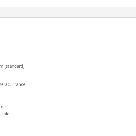
m (standard).
gerac, France
me
ible