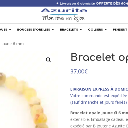
✦ Livraison à domicile O
GUES
BOUCLES D’OREILLES
BRACELETS
COLLIERS
PENDENT
e jaune 6 mm
Bracelet o
37,00
€
LIVRAISON EXPRESS À DOMIC
Votre commande est expédiée 
(sauf dimanche et jours fériés)
Bracelet opale jaune Ø 6 m
extensible. Emballage cadeau et 
expédié par Bijouterie Azurite 