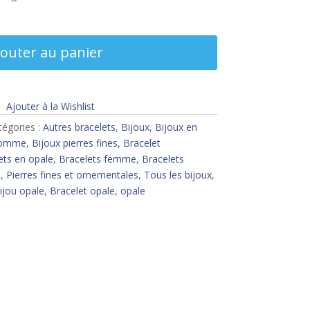
jouter au panier
Ajouter à la Wishlist
tégories :
Autres bracelets
,
Bijoux
,
Bijoux en
homme
,
Bijoux pierres fines
,
Bracelet
ets en opale
,
Bracelets femme
,
Bracelets
s
,
Pierres fines et ornementales
,
Tous les bijoux
,
ijou opale
,
Bracelet opale
,
opale