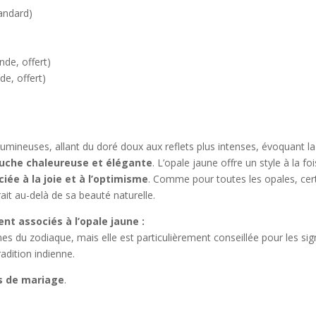
ndard)
 offert)
, offert)
umineuses, allant du doré doux aux reflets plus intenses, évoquant la c
uche chaleureuse et élégante
. L’opale jaune offre un style à la fo
iée à la joie et à l’optimisme
. Comme pour toutes les opales, cer
rait au-delà de sa beauté naturelle.
nt associés à l’opale jaune :
es du zodiaque, mais elle est particulièrement conseillée pour les sig
radition indienne.
s de mariage
.