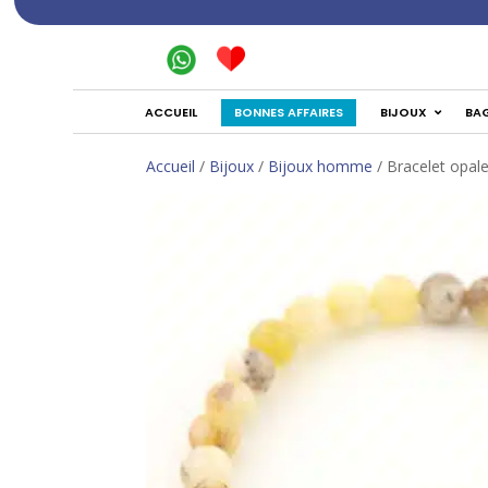
BONNES AFFAIRES
ACCUEIL
BIJOUX
BA
Accueil
/
Bijoux
/
Bijoux homme
/ Bracelet opal