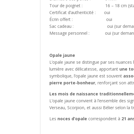
Tour de poignet : 16 – 18 cm (sta
Certificat d’authenticité : oui
Écrin offert : oui
Sac cadeau : oui (sur demande,
Message personnel : oui (sur demande
Opale jaune
L’opale jaune se distingue par ses nuances l
lumière avec délicatesse, apportant
une to
symbolique, l’opale jaune est souvent
assoc
pierre porte-bonheur
, renforçant son att
Les mois de naissance traditionnelleme
L’opale jaune convient à l’ensemble des sign
Verseau, Scorpion, et aussi Bélier selon la t
Les
noces d’opale
correspondent à
21 an