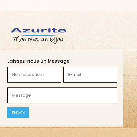
Laissez-nous un Message
Nom
E-
et
mail
prénom
(Nécessaire)
Message
(Nécessaire)
(Nécessaire)
CAPTCHA