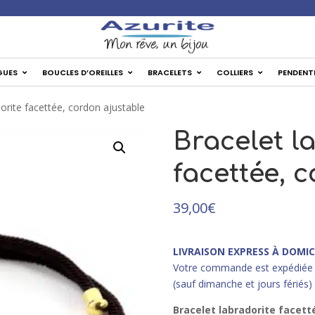
✦ Liv
GUES
BOUCLES D’OREILLES
BRACELETS
COLLIERS
PENDENT
dorite facettée, cordon ajustable
Bracelet l
facettée, 
39,00
€
LIVRAISON EXPRESS À DOMIC
Votre commande est expédiée 
(sauf dimanche et jours fériés)
Bracelet labradorite facett