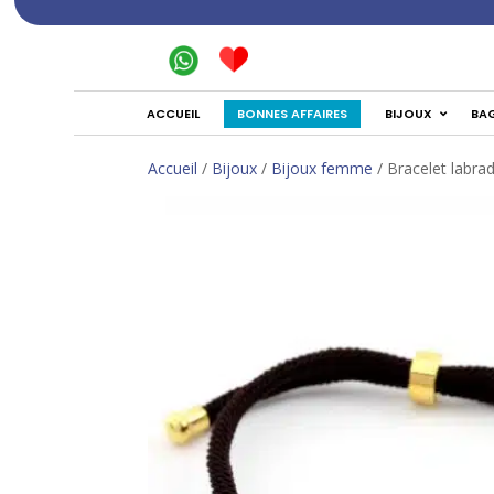
BONNES AFFAIRES
ACCUEIL
BIJOUX
BA
Accueil
/
Bijoux
/
Bijoux femme
/ Bracelet labra