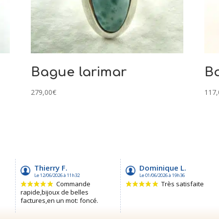
Bague larimar
Ba
279,00
€
117,