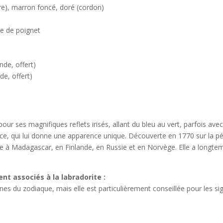
rron foncé, doré (cordon)
 de poignet
 offert)
, offert)
pour ses magnifiques reflets irisés, allant du bleu au vert, parfois a
nce, qui lui donne une apparence unique. Découverte en 1770 sur la p
aite à Madagascar, en Finlande, en Russie et en Norvège. Elle a long
nt associés à la labradorite :
nes du zodiaque, mais elle est particulièrement conseillée pour les sig