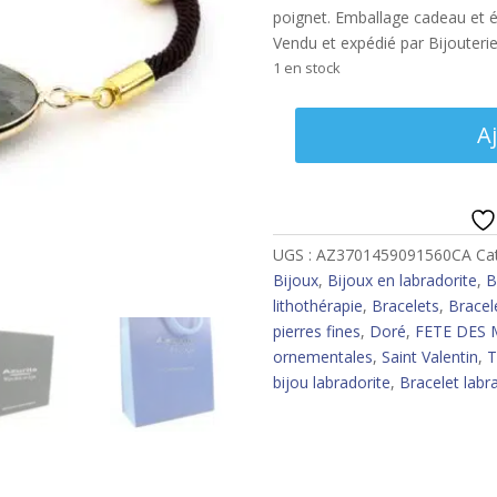
poignet. Emballage cadeau et écr
Vendu et expédié par Bijouteri
1 en stock
quantité
A
de
Bracelet
labradorite
facettée,
cordon
UGS :
AZ3701459091560CA
Ca
ajustable
Bijoux
,
Bijoux en labradorite
,
B
lithothérapie
,
Bracelets
,
Bracel
pierres fines
,
Doré
,
FETE DES 
ornementales
,
Saint Valentin
,
T
bijou labradorite
,
Bracelet labr