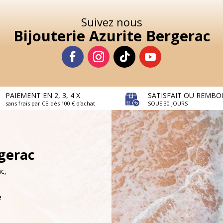
Suivez nous
Bijouterie Azurite Bergerac
PAIEMENT EN 2, 3, 4 X
SATISFAIT OU REMBO
sans frais par CB dès 100 € d’achat
SOUS 30 JOURS
rgerac
c,
e