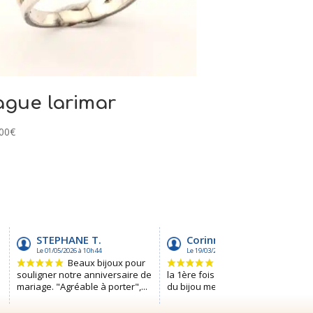
gue larimar
00
€