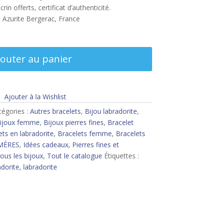
in offerts, certificat d’authenticité.
e Azurite Bergerac, France
jouter au panier
Ajouter à la Wishlist
tégories :
Autres bracelets
,
Bijou labradorite
,
ijoux femme
,
Bijoux pierres fines
,
Bracelet
ets en labradorite
,
Bracelets femme
,
Bracelets
MÈRES
,
Idées cadeaux
,
Pierres fines et
ous les bijoux
,
Tout le catalogue
Étiquettes :
adorite
,
labradorite