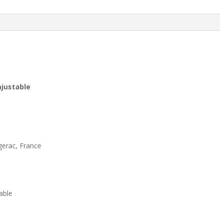
ajustable
gerac, France
ble