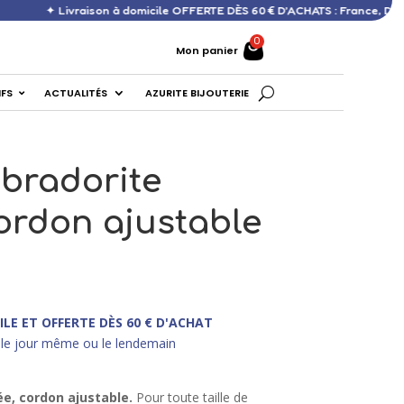
raison à domicile OFFERTE DÈS 60 € D’ACHATS : France, DOM, Europe ✦
Mon panier
IFS
ACTUALITÉS
AZURITE BIJOUTERIE
abradorite
cordon ajustable
ILE ET OFFERTE DÈS 60 € D'ACHAT
le jour même ou le lendemain
ée, cordon ajustable.
Pour toute taille de