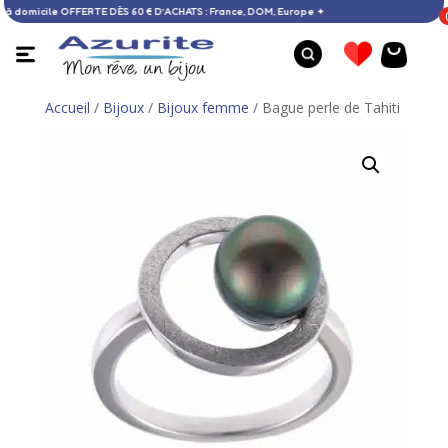
 Livraison à domicile OFFERTE DÈS 60 € D’ACHATS : France, DOM, Europe ✦
Accueil
/
Bijoux
/
Bijoux femme
/ Bague perle de Tahiti
Bague argent - 53