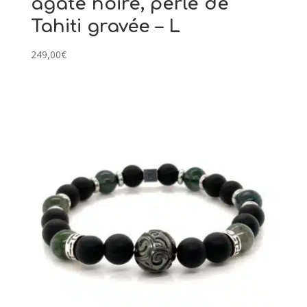
agate noire, perle de
Tahiti gravée – L
249,00
€