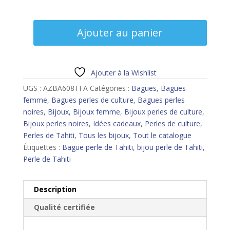
quantité
Ajouter au panier
de
Bague
perle
de
Ajouter à la Wishlist
Tahiti
UGS :
AZBA608TFA
Catégories :
Bagues
,
Bagues
femme
,
Bagues perles de culture
,
Bagues perles
noires
,
Bijoux
,
Bijoux femme
,
Bijoux perles de culture
,
Bijoux perles noires
,
Idées cadeaux
,
Perles de culture
,
Perles de Tahiti
,
Tous les bijoux
,
Tout le catalogue
Étiquettes :
Bague perle de Tahiti
,
bijou perle de Tahiti
,
Perle de Tahiti
Description
Qualité certifiée