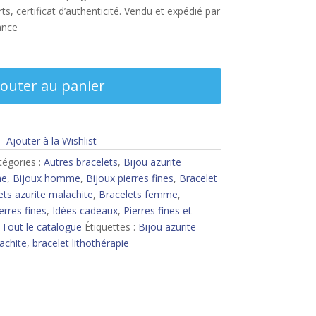
s, certificat d’authenticité. Vendu et expédié par
ance
jouter au panier
Ajouter à la Wishlist
tégories :
Autres bracelets
,
Bijou azurite
me
,
Bijoux homme
,
Bijoux pierres fines
,
Bracelet
ets azurite malachite
,
Bracelets femme
,
erres fines
,
Idées cadeaux
,
Pierres fines et
,
Tout le catalogue
Étiquettes :
Bijou azurite
achite
,
bracelet lithothérapie