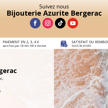
Suivez nous
Bijouterie Azurite Bergerac
PAIEMENT EN 2, 3, 4 X
SATISFAIT OU REMBO
sans frais par CB dès 100 € d’achat
SOUS 30 JOURS
rgerac
c,
e