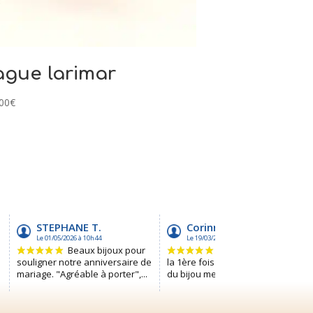
gue larimar
00
€