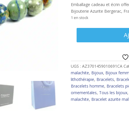
Emballage cadeau et écrin offert
Bijouterie Azurite Bergerac, Fr
1 en stock
quantité
A
de
Bracelet
azurite
malachite
8
UGS :
AZ3701459010691CA
Ca
mm
malachite
,
Bijoux
,
Bijoux fem
lithothérapie
,
Bracelets
,
Bracel
Bracelets homme
,
Bracelets pi
ornementales
,
Tous les bijoux
malachite
,
Bracelet azurite mal