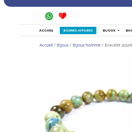
BONNES AFFAIRES
ACCUEIL
BIJOUX
BA
Accueil
/
Bijoux
/
Bijoux homme
/ Bracelet azur