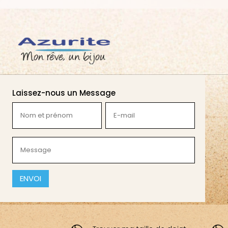
Laissez-nous un Message
Nom
E-
et
mail
prénom
(Nécessaire)
Message
(Nécessaire)
(Nécessaire)
CAPTCHA