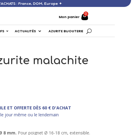
ERTE DÈS 60 € D’ACHATS : France, DOM, Europe ✦
Mon panier
IFS
ACTUALITÉS
AZURITE BIJOUTERIE
zurite malachite
ILE ET OFFERTE DÈS 60 € D'ACHAT
le jour même ou le lendemain
 Ø 8 mm.
Pour poignet Ø 16-18 cm, extensible.