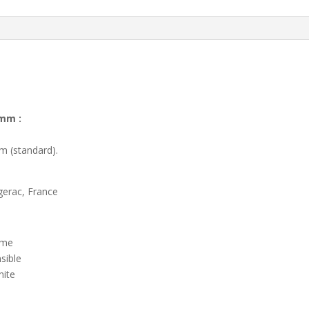
 mm :
m (standard).
gerac, France
me
ible
te