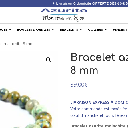
✦ Livraison à domicile OFF
GUES
BOUCLES D’OREILLES
BRACELETS
COLLIERS
PENDENT
ite malachite 8 mm
Bracelet a
8 mm
39,00
€
LIVRAISON EXPRESS À DOMIC
Votre commande est expédiée 
(sauf dimanche et jours fériés)
Bracelet azurite malachite