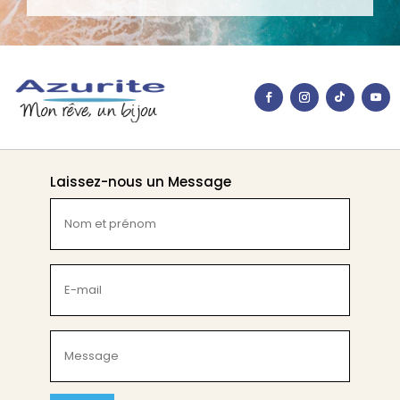
Laissez-nous un Message
Nom
et
prénom
(Nécessaire)
E-
mail
(Nécessaire)
Message
(Nécessaire)