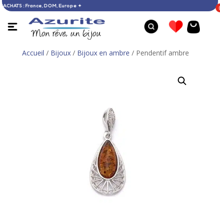
S 60 € D’ACHATS : France, DOM, Europe ✦
Accueil
/
Bijoux
/
Bijoux en ambre
/ Pendentif ambre
Bague larimar - 51