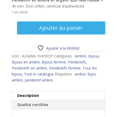
Pendentif en ambre et argent 925/1000 rhodié
H
40 mm. Écrin offert, certificat d’authenticité.
1 en stock
quantité
Ajouter au panier
de
Pendentif
ambre
Ajouter à la Wishlist
UGS :
AZAJW6-1041ROP
Catégories :
Ambre
,
Bijoux
,
Bijoux en ambre
,
Bijoux femme
,
Pendentifs
,
Pendentifs en ambre
,
Pendentifs femme
,
Tous les
bijoux
,
Tout le catalogue
Étiquettes :
ambre
,
bijou
ambre
,
pendentif ambre
Description
Qualité certifiée