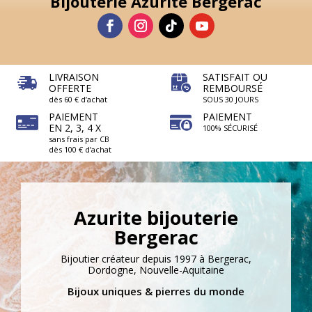
Bijouterie Azurite Bergerac
LIVRAISON
SATISFAIT OU
OFFERTE
REMBOURSÉ
dès 60 € d’achat
SOUS 30 JOURS
PAIEMENT
PAIEMENT
EN 2, 3, 4 X
100% SÉCURISÉ
sans frais par CB
dès 100 € d’achat
Azurite bijouterie
Bergerac
Bijoutier créateur depuis 1997 à Bergerac,
Dordogne, Nouvelle-Aquitaine
Bijoux uniques & pierres du monde