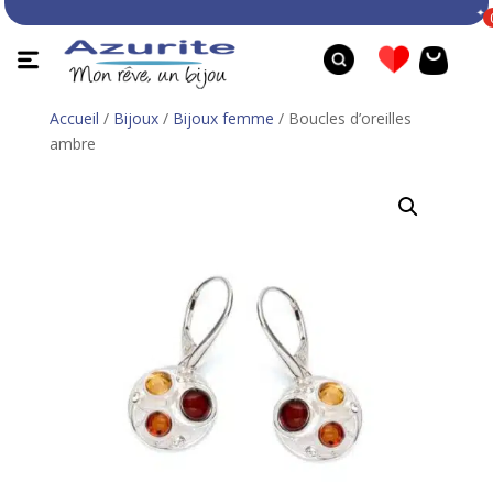
rope ✦
Accueil
/
Bijoux
/
Bijoux femme
/ Boucles d’oreilles
ambre
Bague ambre de la Baltique