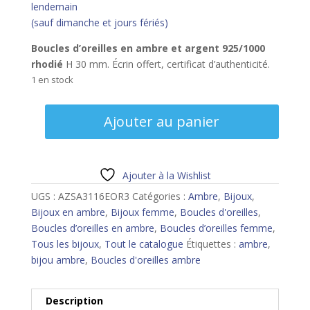
lendemain
(sauf dimanche et jours fériés)
Boucles d’oreilles en ambre et argent 925/1000
rhodié
H 30 mm. Écrin offert, certificat d’authenticité.
1 en stock
quantité
Ajouter au panier
de
Boucles
d'oreilles
ambre
Ajouter à la Wishlist
UGS :
AZSA3116EOR3
Catégories :
Ambre
,
Bijoux
,
Bijoux en ambre
,
Bijoux femme
,
Boucles d'oreilles
,
Boucles d’oreilles en ambre
,
Boucles d’oreilles femme
,
Tous les bijoux
,
Tout le catalogue
Étiquettes :
ambre
,
bijou ambre
,
Boucles d'oreilles ambre
Description