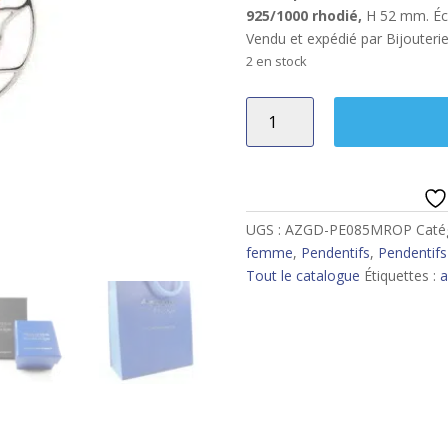
925/1000 rhodié,
H 52 mm. Écri
Vendu et expédié par Bijouteri
2 en stock
quantité
de
Grand
pendentif
ambre
multicolore
UGS :
AZGD-PE085MROP
Caté
femme
,
Pendentifs
,
Pendentif
Tout le catalogue
Étiquettes :
a