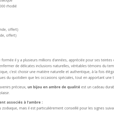
tique
rhodié
 offert)
, offert)
e formée il y a plusieurs millions d’années, appréciée pour ses teinte
enfermer de délicates inclusions naturelles, véritables témoins du tem
tique, c’est choisir une matière naturelle et authentique, à la fois élég
nues du quotidien que les occasions spéciales, tout en apportant une t
uvenirs précieux,
un bijou en ambre de qualité
est un cadeau durabl
aisir.
nt associés à l’ambre :
zodiaque, mais il est particulièrement conseillé pour les signes suiva