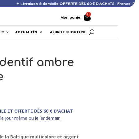
vraison à domicile OFFERTE DÈS 60 € D’ACHATS : France, DOM, Europe ✦
Mon panier
IFS
ACTUALITÉS
AZURITE BIJOUTERIE
dentif ambre
e
ILE ET OFFERTE DÈS 60 € D'ACHAT
le jour même ou le lendemain
 la Baltique multicolore et argent