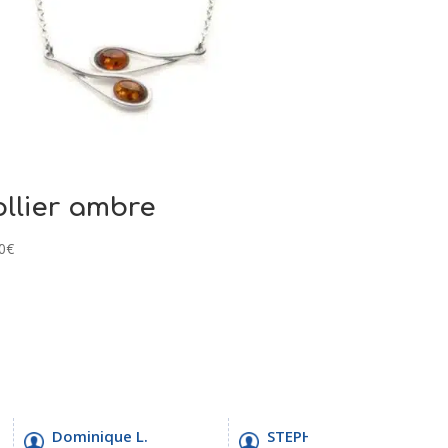
llier ambre
0
€