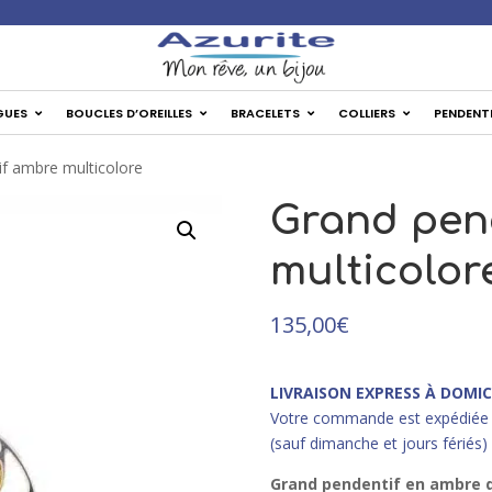
✦ Li
GUES
BOUCLES D’OREILLES
BRACELETS
COLLIERS
PENDENT
if ambre multicolore
Grand pen
multicolor
135,00
€
LIVRAISON EXPRESS À DOMIC
Votre commande est expédiée 
(sauf dimanche et jours fériés)
Grand pendentif en ambre de