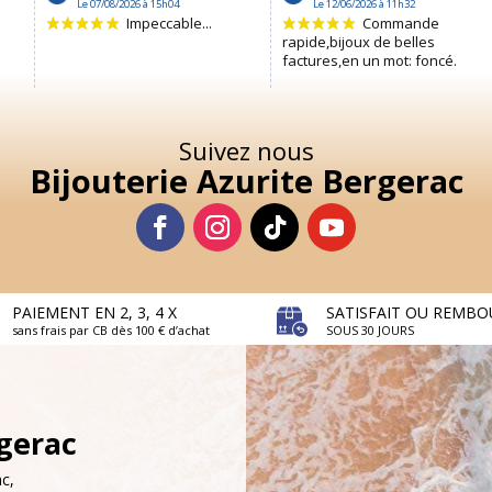
Suivez nous
Bijouterie Azurite Bergerac
PAIEMENT EN 2, 3, 4 X
SATISFAIT OU REMBO
sans frais par CB dès 100 € d’achat
SOUS 30 JOURS
rgerac
c,