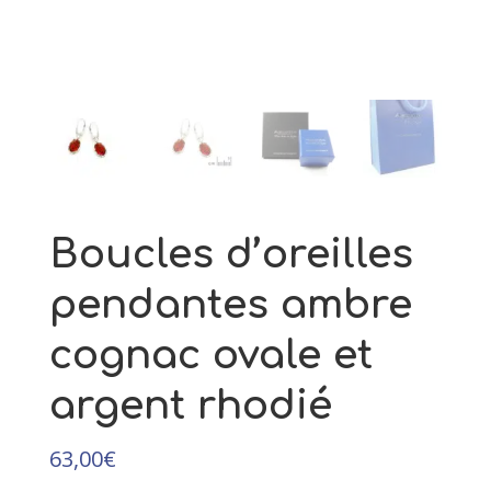
facettée, cordon ajustable
39,00
€
+
AJOUTER
Boucles d’oreilles
pendantes ambre
cognac ovale et
argent rhodié
63,00
€