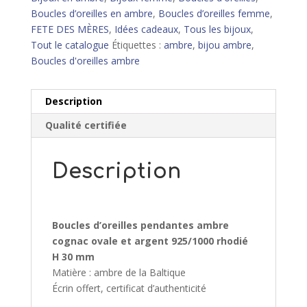
ovale
Boucles d’oreilles en ambre
,
Boucles d’oreilles femme
,
et
FETE DES MÈRES
,
Idées cadeaux
,
Tous les bijoux
,
argent
Tout le catalogue
Étiquettes :
ambre
,
bijou ambre
,
rhodié
Boucles d'oreilles ambre
Description
Qualité certifiée
Description
Boucles d’oreilles pendantes ambre
cognac ovale et argent 925/1000 rhodié
H 30 mm
Matière : ambre de la Baltique
Écrin offert, certificat d’authenticité