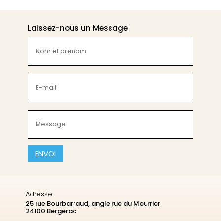
Laissez-nous un Message
Nom
et
prénom
(Nécessaire)
E-
mail
(Nécessaire)
Message
(Nécessaire)
CAPTCHA
Adresse
25 rue Bourbarraud, angle rue du Mourrier
24100 Bergerac