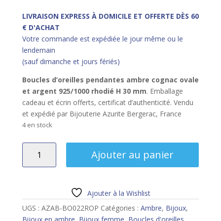
LIVRAISON EXPRESS À DOMICILE ET OFFERTE DÈS 60
€ D'ACHAT
Votre commande est expédiée le jour même ou le
lendemain
(sauf dimanche et jours fériés)
Boucles d’oreilles pendantes ambre cognac ovale
et argent 925/1000 rhodié H 30 mm
. Emballage
cadeau et écrin offerts, certificat d’authenticité. Vendu
et expédié par Bijouterie Azurite Bergerac, France
4 en stock
quantité
Ajouter au panier
de
Boucles
d'oreilles
pendantes
Ajouter à la Wishlist
ambre
UGS :
AZAB-BO022ROP
Catégories :
Ambre
,
Bijoux
,
cognac
Bijoux en ambre
,
Bijoux femme
,
Boucles d'oreilles
,