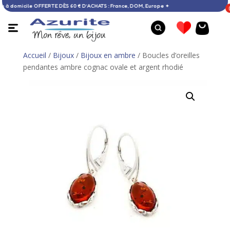
✦ Livraison à domicile OFFERTE DÈS 60 € D’ACHATS : France, DOM, Europe ✦
Accueil
/
Bijoux
/
Bijoux en ambre
/ Boucles d’oreilles
pendantes ambre cognac ovale et argent rhodié
Bracelet apatite bleue